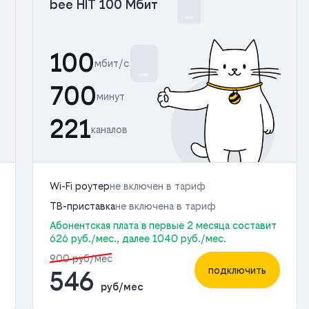
bee HIT 100 Мбит
100
мбит/с
700
минут
221
каналов
Wi-Fi роутер
не включен в тариф
ТВ-приставка
не включена в тариф
Абонентская плата в первые 2 месяца составит
626 руб./мес., далее 1040 руб./мес.
900 руб/мес
подключить
546
руб/мес