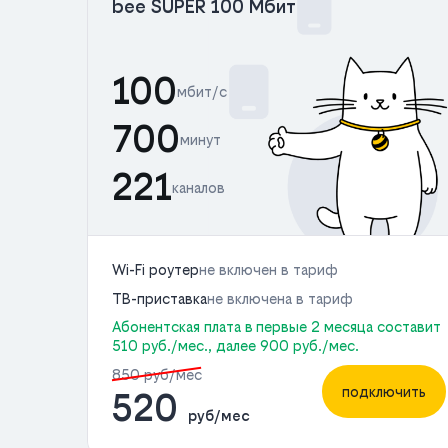
bee SUPER 100 Мбит
100
мбит/с
700
минут
221
каналов
Wi-Fi роутер
не включен в тариф
ТВ-приставка
не включена в тариф
Абонентская плата в первые 2 месяца составит
510 руб./мес., далее 900 руб./мес.
850 руб/мес
подключить
520
руб/мес