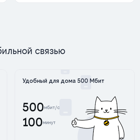
бильной связью
Удобный для дома 500 Мбит
500
мбит/с
100
минут