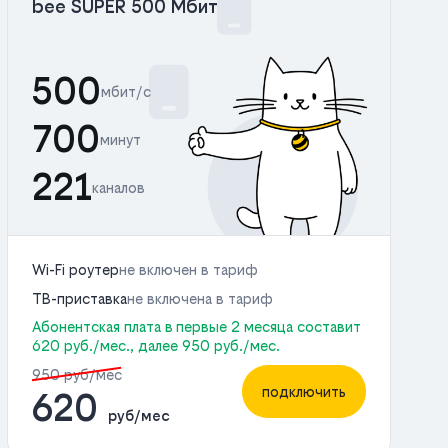
bee SUPER 500 Мбит
500
мбит/с
700
минут
221
каналов
Wi-Fi роутер
не включен в тариф
ТВ-приставка
не включена в тариф
Абонентская плата в первые 2 месяца составит
620 руб./мес., далее 950 руб./мес.
950 руб/мес
подключить
620
руб/мес