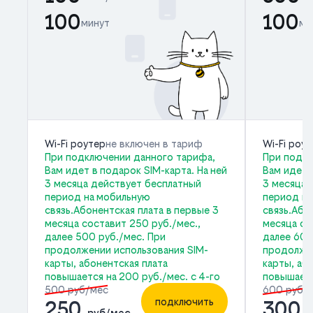
100
100
минут
ми
Wi-Fi роутер
не включен в тариф
Wi-Fi роу
При подключении данного тарифа,
При подкл
Вам идет в подарок SIM-карта. На ней
Вам идет 
3 месяца действует бесплатный
3 месяца 
период на мобильную
период на
связь.Абонентская плата в первые 3
связь.Або
месяца составит 250 руб./мес.,
месяца со
далее 500 руб./мес. При
далее 600
продолжении использования SIM-
продолжен
карты, абонентская плата
карты, аб
повышается на 200 руб./мес. с 4-го
повышаетс
500 руб/мес
600 руб/
подключить
250
300
руб/мес
р