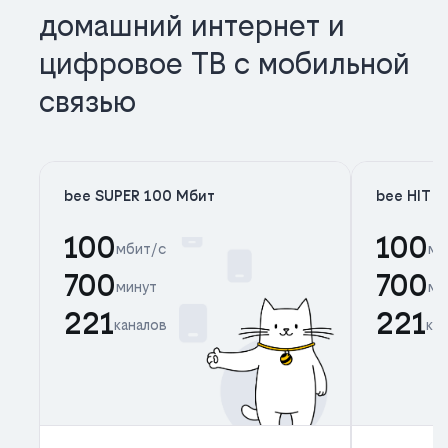
домашний интернет и
цифровое ТВ с мобильной
связью
bee SUPER 100 Мбит
bee HIT 
100
100
мбит/с
мб
700
700
минут
ми
221
221
каналов
ка