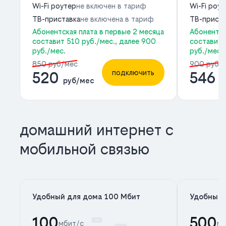
Wi-Fi роутер
не включен в тариф
Wi-Fi роу
ТВ-приставка
не включена в тариф
ТВ-приста
Абонентская плата в первые 2 месяца
Абонентск
составит 510 руб./мес., далее 900
составит 
руб./мес.
руб./мес.
850 руб/мес
900 руб/
подключить
520
546
руб/мес
р
домашний интернет с
мобильной связью
Удобный для дома 100 Мбит
Удобный 
100
500
мбит/с
мб