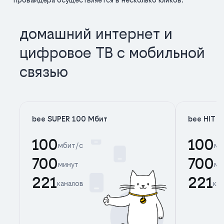
домашний интернет и
цифровое ТВ с мобильной
связью
bee SUPER 100 Мбит
bee HIT 
100
100
мбит/с
мб
700
700
минут
ми
221
221
каналов
ка