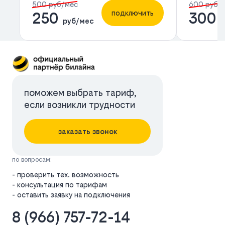
500 руб/мес
600 руб/
подключить
250
300
руб/мес
р
поможем выбрать тариф,
если возникли трудности
заказать звонок
по вопросам:
- проверить тех. возможность
- консультация по тарифам
- оставить заявку на подключения
8 (966) 757-72-14