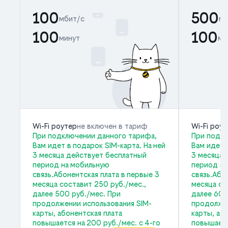
100
500
мбит/с
мб
100
100
минут
ми
Wi-Fi роутер
не включен в тариф
Wi-Fi роу
При подключении данного тарифа,
При подкл
Вам идет в подарок SIM-карта. На ней
Вам идет 
3 месяца действует бесплатный
3 месяца 
период на мобильную
период на
связь.Абонентская плата в первые 3
связь.Або
месяца составит 250 руб./мес.,
месяца со
далее 500 руб./мес. При
далее 600
продолжении использования SIM-
продолжен
карты, абонентская плата
карты, аб
повышается на 200 руб./мес. с 4-го
повышаетс