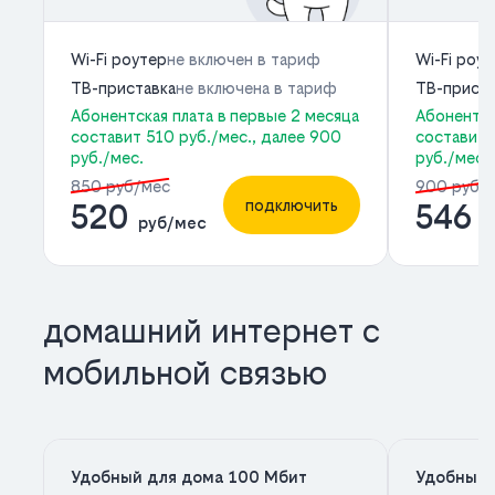
Wi-Fi роутер
не включен в тариф
Wi-Fi роу
ТВ-приставка
не включена в тариф
ТВ-приста
Абонентская плата в первые 2 месяца
Абонентск
составит 510 руб./мес., далее 900
составит 
руб./мес.
руб./мес.
850 руб/мес
900 руб/
подключить
520
546
руб/мес
р
домашний интернет с
мобильной связью
Удобный для дома 100 Мбит
Удобный 