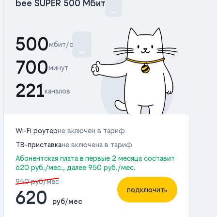
bee SUPER 500 Мбит
500
мбит/с
700
минут
221
каналов
Wi-Fi роутер
не включен в тариф
ТВ-приставка
не включена в тариф
Абонентская плата в первые 2 месяца составит
620 руб./мес., далее 950 руб./мес.
950 руб/мес
подключить
620
руб/мес