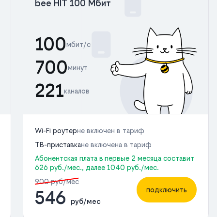
bee HIT 100 Мбит
100
мбит/с
700
минут
221
каналов
Wi-Fi роутер
не включен в тариф
ТВ-приставка
не включена в тариф
Абонентская плата в первые 2 месяца составит
626 руб./мес., далее 1040 руб./мес.
900 руб/мес
подключить
546
руб/мес