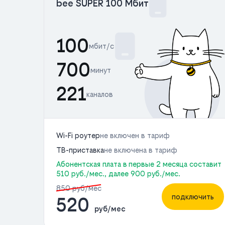
bee SUPER 100 Мбит
100
мбит/с
700
минут
221
каналов
Wi-Fi роутер
не включен в тариф
ТВ-приставка
не включена в тариф
Абонентская плата в первые 2 месяца составит
510 руб./мес., далее 900 руб./мес.
850 руб/мес
подключить
520
руб/мес