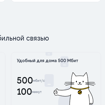
бильной связью
Удобный для дома 500 Мбит
500
мбит/с
100
минут