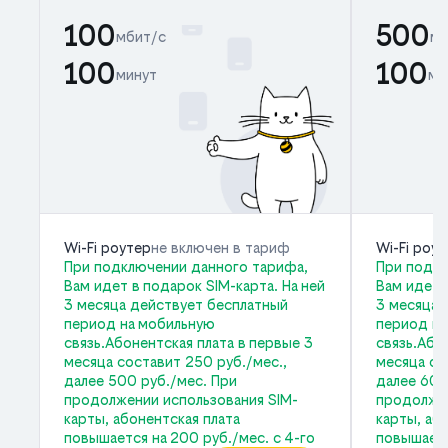
100
500
мбит/с
мб
100
100
минут
ми
Wi-Fi роутер
не включен в тариф
Wi-Fi роу
При подключении данного тарифа,
При подкл
Вам идет в подарок SIM-карта. На ней
Вам идет 
3 месяца действует бесплатный
3 месяца 
период на мобильную
период на
связь.Абонентская плата в первые 3
связь.Або
месяца составит 250 руб./мес.,
месяца со
далее 500 руб./мес. При
далее 600
продолжении использования SIM-
продолжен
карты, абонентская плата
карты, аб
повышается на 200 руб./мес. с 4-го
повышаетс