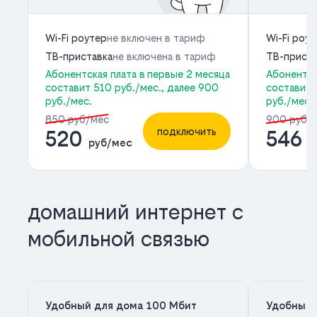
Wi-Fi роутер
не включен в тариф
Wi-Fi роу
ТВ-приставка
не включена в тариф
ТВ-приста
Абонентская плата в первые 2 месяца
Абонентск
составит 510 руб./мес., далее 900
составит 
руб./мес.
руб./мес.
850 руб/мес
900 руб/
подключить
520
546
руб/мес
р
домашний интернет с
мобильной связью
Удобный для дома 100 Мбит
Удобный 