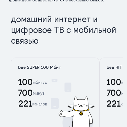
домашний интернет и
цифровое ТВ с мобильной
связью
bee SUPER 100 Мбит
bee HIT 
100
100
мбит/с
мб
700
700
минут
ми
221
221
каналов
ка