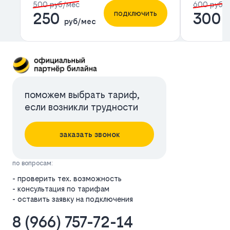
500 руб/мес
600 руб/
подключить
250
300
руб/мес
р
поможем выбрать тариф,
если возникли трудности
заказать звонок
по вопросам:
- проверить тех. возможность
- консультация по тарифам
- оставить заявку на подключения
8 (966) 757-72-14