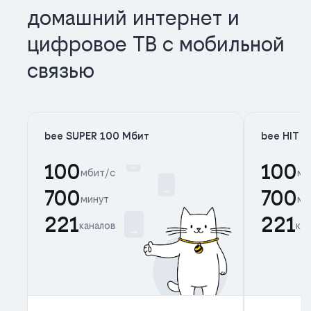
домашний интернет и
цифровое ТВ с мобильной
связью
bee SUPER 100 Мбит
bee HIT 
100
100
мбит/с
мб
700
700
минут
ми
221
221
каналов
ка