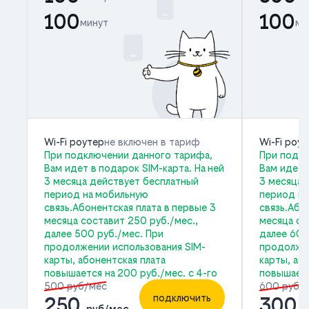
100
100
минут
ми
Wi-Fi роутер
не включен в тариф
Wi-Fi роу
При подключении данного тарифа,
При подкл
Вам идет в подарок SIM-карта. На ней
Вам идет 
3 месяца действует бесплатный
3 месяца 
период на мобильную
период на
связь.Абонентская плата в первые 3
связь.Або
месяца составит 250 руб./мес.,
месяца со
далее 500 руб./мес. При
далее 600
продолжении использования SIM-
продолжен
карты, абонентская плата
карты, аб
повышается на 200 руб./мес. с 4-го
повышаетс
500 руб/мес
600 руб/
подключить
250
300
руб/мес
р