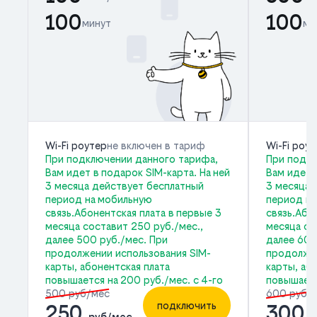
100
100
минут
ми
Wi-Fi роутер
не включен в тариф
Wi-Fi роу
При подключении данного тарифа,
При подкл
Вам идет в подарок SIM-карта. На ней
Вам идет 
3 месяца действует бесплатный
3 месяца 
период на мобильную
период на
связь.Абонентская плата в первые 3
связь.Або
месяца составит 250 руб./мес.,
месяца со
далее 500 руб./мес. При
далее 600
продолжении использования SIM-
продолжен
карты, абонентская плата
карты, аб
повышается на 200 руб./мес. с 4-го
повышаетс
500 руб/мес
600 руб/
подключить
250
300
руб/мес
р