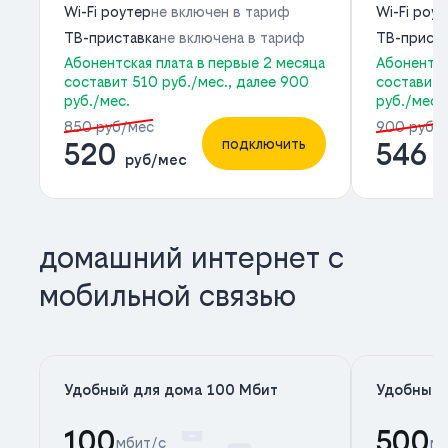
Wi-Fi роутер
не включен в тариф
Wi-Fi роу
ТВ-приставка
не включена в тариф
ТВ-приста
Абонентская плата в первые 2 месяца
Абонентск
составит 510 руб./мес., далее 900
составит 
руб./мес.
руб./мес.
850 руб/мес
900 руб/
подключить
520
546
руб/мес
р
домашний интернет с
мобильной связью
Удобный для дома 100 Мбит
Удобный 
100
500
мбит/с
мб