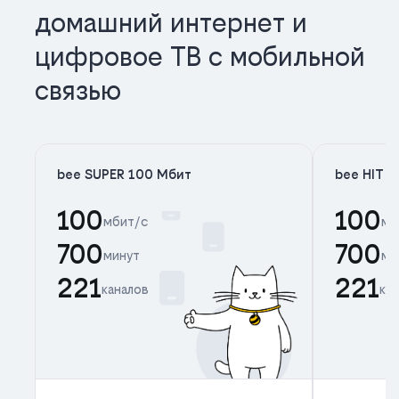
домашний интернет и
цифровое ТВ с мобильной
связью
bee SUPER 100 Мбит
bee HIT 
100
100
мбит/с
мб
700
700
минут
ми
221
221
каналов
ка