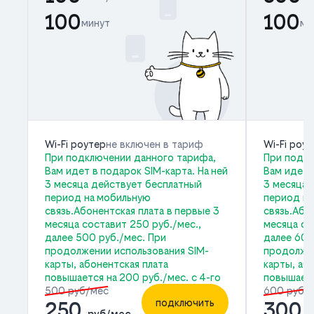
100
100
минут
ми
Wi-Fi роутер
не включен в тариф
Wi-Fi роу
При подключении данного тарифа,
При подкл
Вам идет в подарок SIM-карта. На ней
Вам идет 
3 месяца действует бесплатный
3 месяца 
период на мобильную
период на
связь.Абонентская плата в первые 3
связь.Або
месяца составит 250 руб./мес.,
месяца со
далее 500 руб./мес. При
далее 600
продолжении использования SIM-
продолжен
карты, абонентская плата
карты, аб
повышается на 200 руб./мес. с 4-го
повышаетс
500 руб/мес
600 руб/
подключить
250
300
руб/мес
р