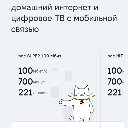
домашний интернет и
цифровое ТВ с мобильной
связью
bee SUPER 100 Мбит
bee HIT 
100
100
мбит/с
мб
700
700
минут
ми
221
221
каналов
ка