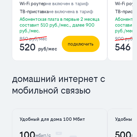
Wi-Fi роутер
не включен в тариф
Wi-Fi роу
ТВ-приставка
не включена в тариф
ТВ-приста
Абонентская плата в первые 2 месяца
Абонентск
составит 510 руб./мес., далее 900
составит 
руб./мес.
руб./мес.
850 руб/мес
900 руб/
подключить
520
546
руб/мес
р
домашний интернет с
мобильной связью
Удобный для дома 100 Мбит
Удобный 
100
500
мбит/с
мб