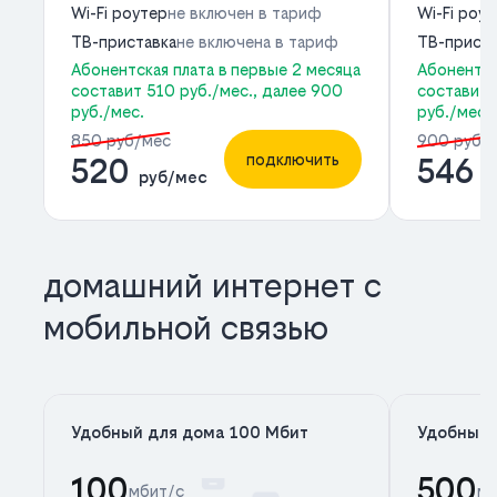
Wi-Fi роутер
не включен в тариф
Wi-Fi роу
ТВ-приставка
не включена в тариф
ТВ-приста
Абонентская плата в первые 2 месяца
Абонентск
составит 510 руб./мес., далее 900
составит 
руб./мес.
руб./мес.
850 руб/мес
900 руб/
подключить
520
546
руб/мес
р
домашний интернет с
мобильной связью
Удобный для дома 100 Мбит
Удобный 
100
500
мбит/с
мб