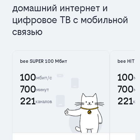
домашний интернет и
цифровое ТВ с мобильной
связью
bee SUPER 100 Мбит
bee HIT 
100
100
мбит/с
мб
700
700
минут
ми
221
221
каналов
ка