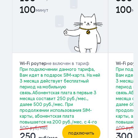
100
100
минут
ми
Wi-Fi роутер
не включен в тариф
Wi-Fi роу
При подключении данного тарифа,
При подкл
Вам идет в подарок SIM-карта. На ней
Вам идет 
3 месяца действует бесплатный
3 месяца 
период на мобильную
период на
связь.Абонентская плата в первые 3
связь.Або
месяца составит 250 руб./мес.,
месяца со
далее 500 руб./мес. При
далее 600
продолжении использования SIM-
продолжен
карты, абонентская плата
карты, аб
повышается на 200 руб./мес. с 4-го
повышаетс
500 руб/мес
600 руб/
подключить
250
300
руб/мес
р