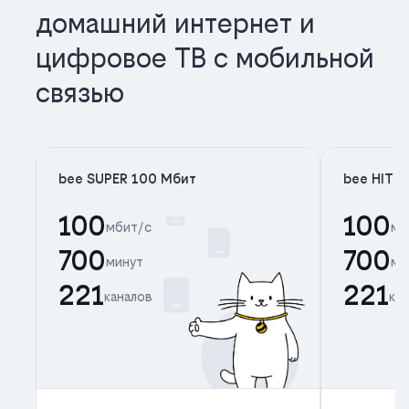
домашний интернет и
цифровое ТВ с мобильной
связью
bee SUPER 100 Мбит
bee HIT 
100
100
мбит/с
мб
700
700
минут
ми
221
221
каналов
ка