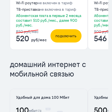
Wi-Fi роутер
не включен в тариф
Wi-Fi роу
ТВ-приставка
не включена в тариф
ТВ-приста
Абонентская плата в первые 2 месяца
Абонентск
составит 510 руб./мес., далее 900
составит 
руб./мес.
руб./мес.
850 руб/мес
900 руб/
подключить
520
546
руб/мес
р
домашний интернет с
мобильной связью
Удобный для дома 100 Мбит
Удобный 
100
500
мбит/с
мб