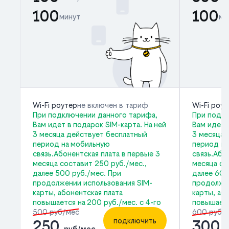
100
100
минут
ми
Wi-Fi роутер
не включен в тариф
Wi-Fi роу
При подключении данного тарифа,
При подкл
Вам идет в подарок SIM-карта. На ней
Вам идет 
3 месяца действует бесплатный
3 месяца 
период на мобильную
период на
связь.Абонентская плата в первые 3
связь.Або
месяца составит 250 руб./мес.,
месяца со
далее 500 руб./мес. При
далее 600
продолжении использования SIM-
продолжен
карты, абонентская плата
карты, аб
повышается на 200 руб./мес. с 4-го
повышаетс
500 руб/мес
600 руб/
подключить
250
300
руб/мес
р