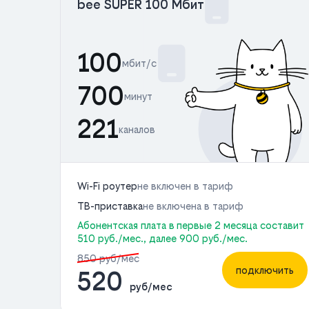
bee SUPER 100 Мбит
100
мбит/с
700
минут
221
каналов
Wi-Fi роутер
не включен в тариф
ТВ-приставка
не включена в тариф
Абонентская плата в первые 2 месяца составит
510 руб./мес., далее 900 руб./мес.
850 руб/мес
подключить
520
руб/мес