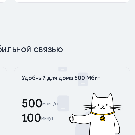
бильной связью
Удобный для дома 500 Мбит
500
мбит/с
100
минут