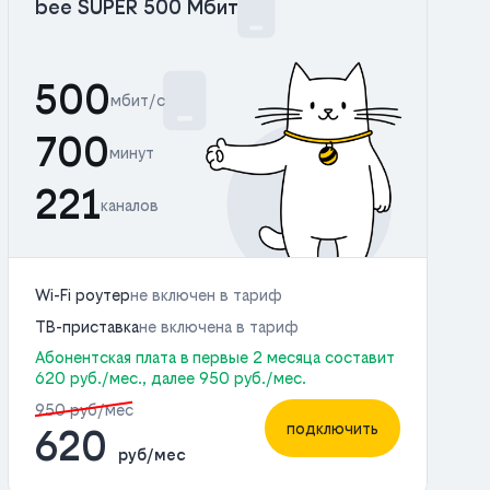
bee SUPER 500 Мбит
500
мбит/с
700
минут
221
каналов
Wi-Fi роутер
не включен в тариф
ТВ-приставка
не включена в тариф
Абонентская плата в первые 2 месяца составит
620 руб./мес., далее 950 руб./мес.
950 руб/мес
подключить
620
руб/мес