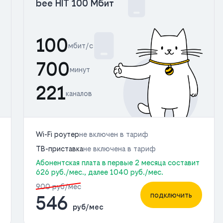
bee HIT 100 Мбит
100
мбит/с
700
минут
221
каналов
Wi-Fi роутер
не включен в тариф
ТВ-приставка
не включена в тариф
Абонентская плата в первые 2 месяца составит
626 руб./мес., далее 1040 руб./мес.
900 руб/мес
подключить
546
руб/мес