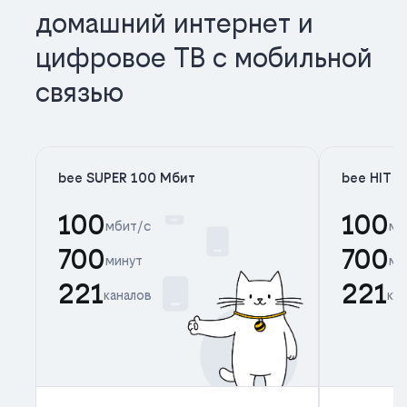
домашний интернет и
цифровое ТВ с мобильной
связью
bee SUPER 100 Мбит
bee HIT 
100
100
мбит/с
мб
700
700
минут
ми
221
221
каналов
ка