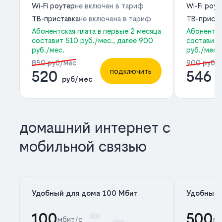
Wi-Fi роутер
не включен в тариф
Wi-Fi роу
ТВ-приставка
не включена в тариф
ТВ-приста
Абонентская плата в первые 2 месяца
Абонентск
составит 510 руб./мес., далее 900
составит 
руб./мес.
руб./мес.
850 руб/мес
900 руб/
подключить
520
546
руб/мес
р
домашний интернет с
мобильной связью
Удобный для дома 100 Мбит
Удобный 
100
500
мбит/с
мб