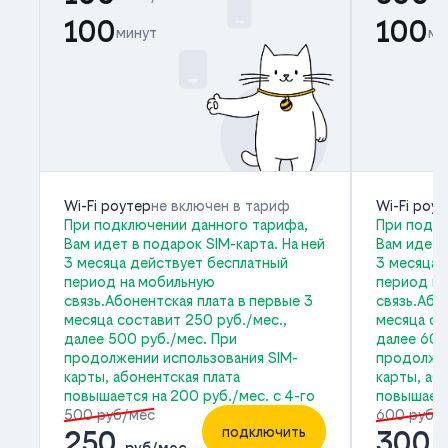
100
100
минут
ми
Wi-Fi роутер
не включен в тариф
Wi-Fi роу
При подключении данного тарифа,
При подкл
Вам идет в подарок SIM-карта. На ней
Вам идет 
3 месяца действует бесплатный
3 месяца 
период на мобильную
период на
связь.Абонентская плата в первые 3
связь.Або
месяца составит 250 руб./мес.,
месяца со
далее 500 руб./мес. При
далее 600
продолжении использования SIM-
продолжен
карты, абонентская плата
карты, аб
повышается на 200 руб./мес. с 4-го
повышаетс
500 руб/мес
600 руб/
подключить
250
300
руб/мес
р