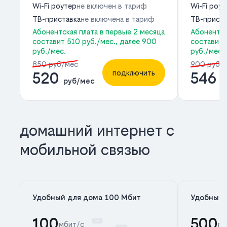
Wi-Fi роутер
не включен в тариф
Wi-Fi роу
ТВ-приставка
не включена в тариф
ТВ-приста
Абонентская плата в первые 2 месяца
Абонентск
составит 510 руб./мес., далее 900
составит 
руб./мес.
руб./мес.
850 руб/мес
900 руб/
подключить
520
546
руб/мес
р
домашний интернет с
мобильной связью
Удобный для дома 100 Мбит
Удобный 
100
500
мбит/с
мб