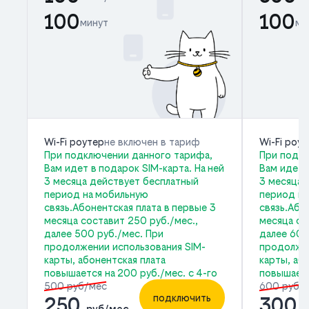
100
100
минут
ми
Wi-Fi роутер
не включен в тариф
Wi-Fi роу
При подключении данного тарифа,
При подкл
Вам идет в подарок SIM-карта. На ней
Вам идет 
3 месяца действует бесплатный
3 месяца 
период на мобильную
период на
связь.Абонентская плата в первые 3
связь.Або
месяца составит 250 руб./мес.,
месяца со
далее 500 руб./мес. При
далее 600
продолжении использования SIM-
продолжен
карты, абонентская плата
карты, аб
повышается на 200 руб./мес. с 4-го
повышаетс
500 руб/мес
600 руб/
подключить
250
300
руб/мес
р