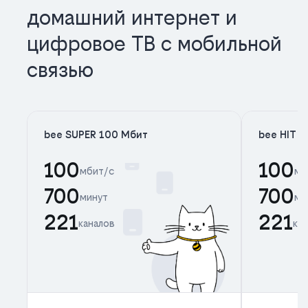
домашний интернет и
цифровое ТВ с мобильной
связью
bee SUPER 100 Мбит
bee HIT 
100
100
мбит/с
мб
700
700
минут
ми
221
221
каналов
ка