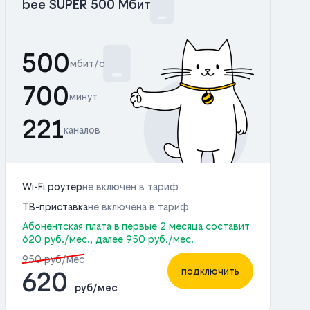
bee SUPER 500 Мбит
500
мбит/с
700
минут
221
каналов
Wi-Fi роутер
не включен в тариф
ТВ-приставка
не включена в тариф
Абонентская плата в первые 2 месяца составит
620 руб./мес., далее 950 руб./мес.
950 руб/мес
подключить
620
руб/мес