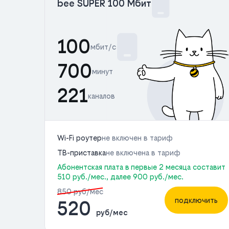
bee SUPER 100 Мбит
100
мбит/с
700
минут
221
каналов
Wi-Fi роутер
не включен в тариф
ТВ-приставка
не включена в тариф
Абонентская плата в первые 2 месяца составит
510 руб./мес., далее 900 руб./мес.
850 руб/мес
подключить
520
руб/мес