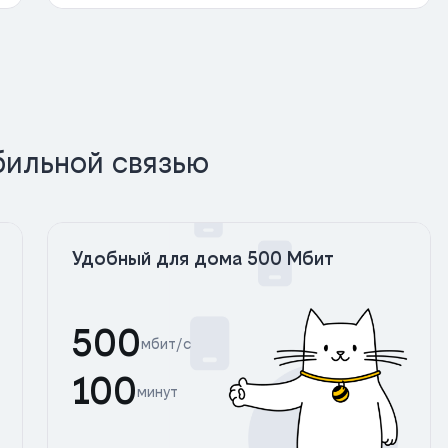
бильной связью
Удобный для дома 500 Мбит
500
мбит/с
100
минут