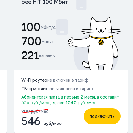
bee HIT 100 Мбит
100
мбит/с
700
минут
221
каналов
Wi-Fi роутер
не включен в тариф
ТВ-приставка
не включена в тариф
Абонентская плата в первые 2 месяца составит
626 руб./мес., далее 1040 руб./мес.
900 руб/мес
подключить
546
руб/мес