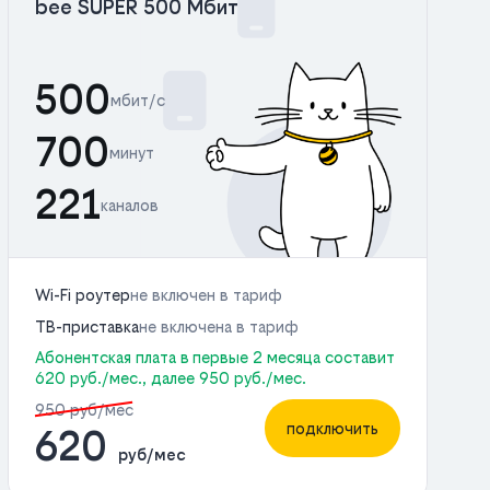
bee SUPER 500 Мбит
500
мбит/с
700
минут
221
каналов
Wi-Fi роутер
не включен в тариф
ТВ-приставка
не включена в тариф
Абонентская плата в первые 2 месяца составит
620 руб./мес., далее 950 руб./мес.
950 руб/мес
подключить
620
руб/мес