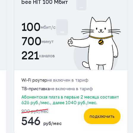
bee HIT 100 Мбит
100
мбит/с
700
минут
221
каналов
Wi-Fi роутер
не включен в тариф
ТВ-приставка
не включена в тариф
Абонентская плата в первые 2 месяца составит
626 руб./мес., далее 1040 руб./мес.
900 руб/мес
подключить
546
руб/мес