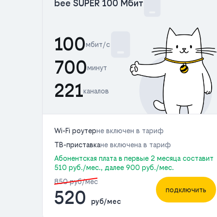
bee SUPER 100 Мбит
100
мбит/с
700
минут
221
каналов
Wi-Fi роутер
не включен в тариф
ТВ-приставка
не включена в тариф
Абонентская плата в первые 2 месяца составит
510 руб./мес., далее 900 руб./мес.
850 руб/мес
подключить
520
руб/мес