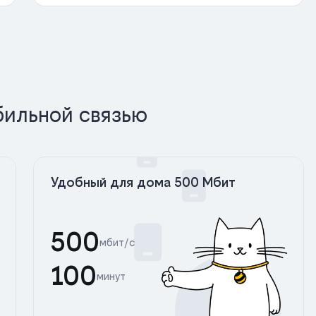
бильной связью
Удобный для дома 500 Мбит
500
мбит/с
100
минут