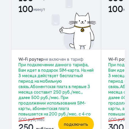
100
100
минут
ми
Wi-Fi роутер
не включен в тариф
Wi-Fi роу
При подключении данного тарифа,
При подкл
Вам идет в подарок SIM-карта. На ней
Вам идет 
3 месяца действует бесплатный
3 месяца 
период на мобильную
период на
связь.Абонентская плата в первые 3
связь.Або
месяца составит 250 руб./мес.,
месяца со
далее 500 руб./мес. При
далее 600
продолжении использования SIM-
продолжен
карты, абонентская плата
карты, аб
повышается на 200 руб./мес. с 4-го
повышаетс
500 руб/мес
600 руб/
подключить
250
300
руб/мес
р