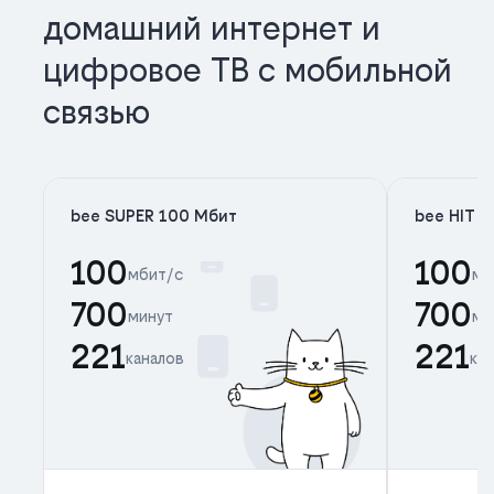
домашний интернет и
цифровое ТВ с мобильной
связью
bee SUPER 100 Мбит
bee HIT 
100
100
мбит/с
мб
700
700
минут
ми
221
221
каналов
ка