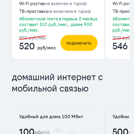
Wi-Fi роутер
не включен в тариф
Wi-Fi роу
ТВ-приставка
не включена в тариф
ТВ-приста
Абонентская плата в первые 2 месяца
Абонентск
составит 510 руб./мес., далее 900
составит 
руб./мес.
руб./мес.
850 руб/мес
900 руб/
подключить
520
546
руб/мес
р
домашний интернет с
мобильной связью
Удобный для дома 100 Мбит
Удобный 
100
500
мбит/с
мб