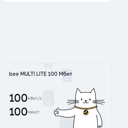
bee MULTI LITE 100 Мбит
100
мбит/с
100
минут