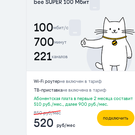
bee SUPER 100 Мбит
100
мбит/с
700
минут
221
каналов
Wi-Fi роутер
не включен в тариф
ТВ-приставка
не включена в тариф
Абонентская плата в первые 2 месяца составит
510 руб./мес., далее 900 руб./мес.
850 руб/мес
подключить
520
руб/мес