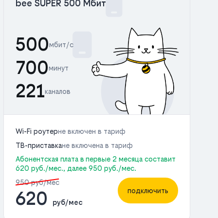
bee SUPER 500 Мбит
500
мбит/с
700
минут
221
каналов
Wi-Fi роутер
не включен в тариф
ТВ-приставка
не включена в тариф
Абонентская плата в первые 2 месяца составит
620 руб./мес., далее 950 руб./мес.
950 руб/мес
подключить
620
руб/мес