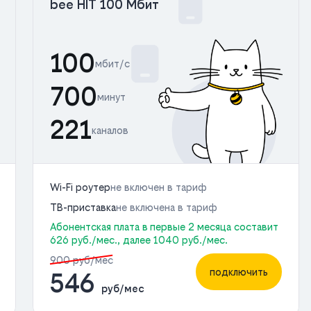
bee HIT 100 Мбит
100
мбит/с
700
минут
221
каналов
Wi-Fi роутер
не включен в тариф
ТВ-приставка
не включена в тариф
Абонентская плата в первые 2 месяца составит
626 руб./мес., далее 1040 руб./мес.
900 руб/мес
подключить
546
руб/мес