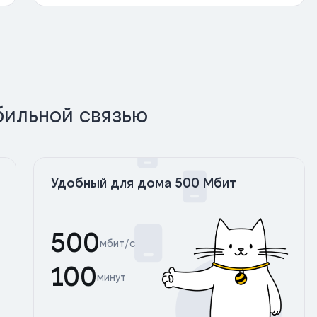
бильной связью
Удобный для дома 500 Мбит
500
мбит/с
100
минут