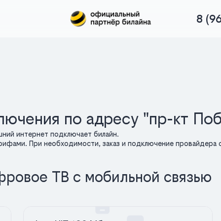
8 (9
лючения по адресу "пр-кт По
шний интернет подключает билайн.
арифами. При необходимости, заказ и подключение провайдера о
фровое ТВ с мобильной связью