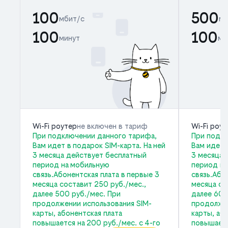
100
500
мбит/с
мб
100
100
минут
ми
Wi-Fi роутер
не включен в тариф
Wi-Fi роу
При подключении данного тарифа,
При подкл
Вам идет в подарок SIM-карта. На ней
Вам идет 
3 месяца действует бесплатный
3 месяца 
период на мобильную
период на
связь.Абонентская плата в первые 3
связь.Або
месяца составит 250 руб./мес.,
месяца со
далее 500 руб./мес. При
далее 600
продолжении использования SIM-
продолжен
карты, абонентская плата
карты, аб
повышается на 200 руб./мес. с 4-го
повышаетс