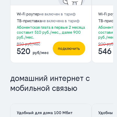
Wi-Fi роутер
не включен в тариф
Wi-Fi роу
ТВ-приставка
не включена в тариф
ТВ-приста
Абонентская плата в первые 2 месяца
Абонентск
составит 510 руб./мес., далее 900
составит 
руб./мес.
руб./мес.
850 руб/мес
900 руб/
подключить
520
546
руб/мес
р
домашний интернет с
мобильной связью
Удобный для дома 100 Мбит
Удобный 