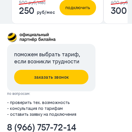
500 руб/мес
600 руб/
подключить
250
300
руб/мес
р
поможем выбрать тариф,
если возникли трудности
заказать звонок
по вопросам:
- проверить тех. возможность
- консультация по тарифам
- оставить заявку на подключения
8 (966) 757-72-14