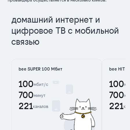
домашний интернет и
цифровое ТВ с мобильной
связью
bee SUPER 100 Мбит
bee HIT 
100
100
мбит/с
мб
700
700
минут
ми
221
221
каналов
ка