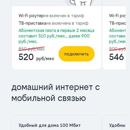
Wi-Fi роутер
не включен в тариф
Wi-Fi роу
ТВ-приставка
не включена в тариф
ТВ-приста
Абонентская плата в первые 2 месяца
Абонентск
составит 510 руб./мес., далее 900
составит 
руб./мес.
руб./мес.
850 руб/мес
900 руб/
подключить
520
546
руб/мес
р
домашний интернет с
мобильной связью
Удобный для дома 100 Мбит
Удобный 