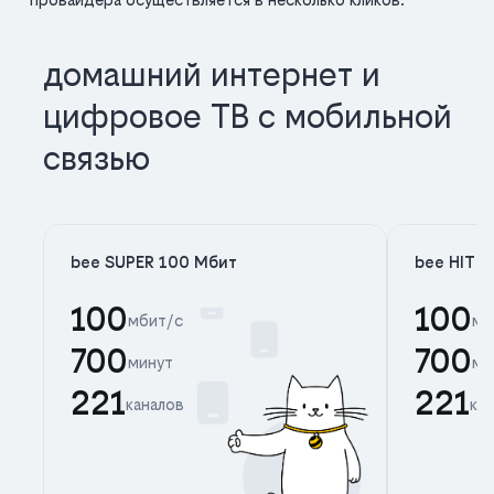
домашний интернет и
цифровое ТВ с мобильной
связью
bee SUPER 100 Мбит
bee HIT 
100
100
мбит/с
мб
700
700
минут
ми
221
221
каналов
ка