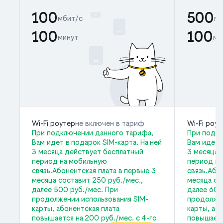
100
500
мбит/с
мб
100
100
минут
ми
Wi-Fi роутер
не включен в тариф
Wi-Fi роу
При подключении данного тарифа,
При подкл
Вам идет в подарок SIM-карта. На ней
Вам идет 
3 месяца действует бесплатный
3 месяца 
период на мобильную
период на
связь.Абонентская плата в первые 3
связь.Або
месяца составит 250 руб./мес.,
месяца со
далее 500 руб./мес. При
далее 600
продолжении использования SIM-
продолжен
карты, абонентская плата
карты, аб
повышается на 200 руб./мес. с 4-го
повышаетс