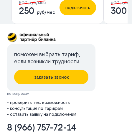
500 руб/мес
600 руб/
подключить
250
300
руб/мес
р
поможем выбрать тариф,
если возникли трудности
заказать звонок
по вопросам:
- проверить тех. возможность
- консультация по тарифам
- оставить заявку на подключения
8 (966) 757-72-14