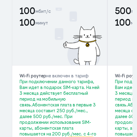
100
500
мбит/с
мб
100
100
минут
ми
Wi-Fi роутер
не включен в тариф
Wi-Fi роу
При подключении данного тарифа,
При подкл
Вам идет в подарок SIM-карта. На ней
Вам идет 
3 месяца действует бесплатный
3 месяца 
период на мобильную
период на
связь.Абонентская плата в первые 3
связь.Або
месяца составит 250 руб./мес.,
месяца со
далее 500 руб./мес. При
далее 600
продолжении использования SIM-
продолжен
карты, абонентская плата
карты, аб
повышается на 200 руб./мес. с 4-го
повышаетс