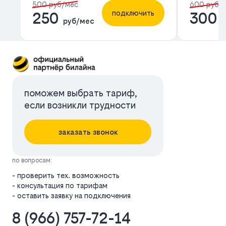
500 руб/мес
600 руб/
подключить
250
300
руб/мес
р
поможем выбрать тариф,
если возникли трудности
заказать звонок
по вопросам:
- проверить тех. возможность
- консультация по тарифам
- оставить заявку на подключения
8 (966) 757-72-14