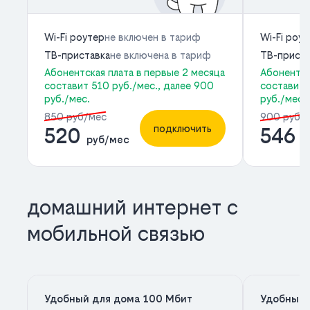
Wi-Fi роутер
не включен в тариф
Wi-Fi роу
ТВ-приставка
не включена в тариф
ТВ-приста
Абонентская плата в первые 2 месяца
Абонентск
составит 510 руб./мес., далее 900
составит 
руб./мес.
руб./мес.
850 руб/мес
900 руб/
подключить
520
546
руб/мес
р
домашний интернет с
мобильной связью
Удобный для дома 100 Мбит
Удобный 