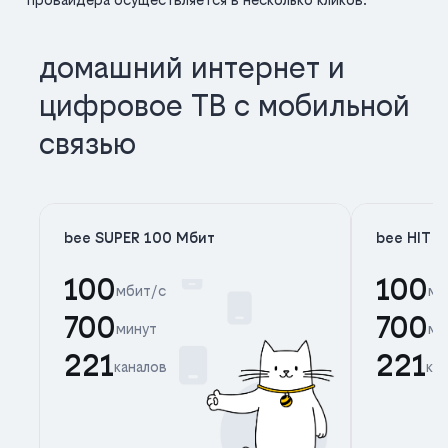
домашний интернет и
цифровое ТВ с мобильной
связью
bee SUPER 100 Мбит
bee HIT 
100
100
мбит/с
мб
700
700
минут
ми
221
221
каналов
ка