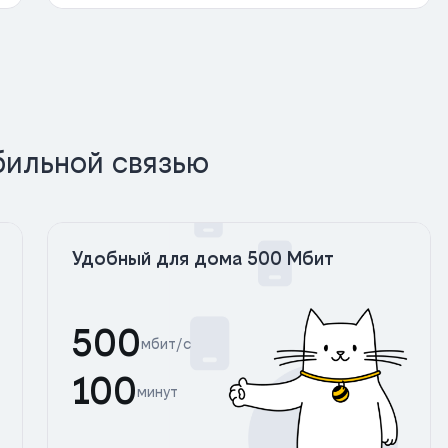
бильной связью
Удобный для дома 500 Мбит
500
мбит/с
100
минут