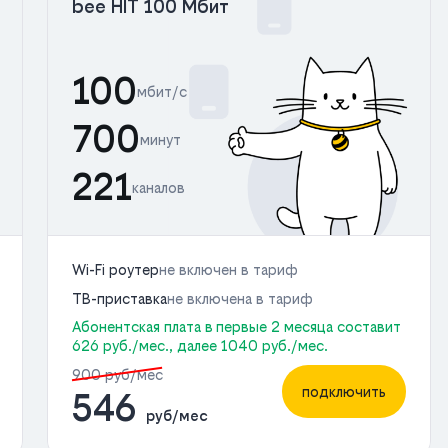
bee HIT 100 Мбит
100
мбит/с
700
минут
221
каналов
Wi-Fi роутер
не включен в тариф
ТВ-приставка
не включена в тариф
Абонентская плата в первые 2 месяца составит
626 руб./мес., далее 1040 руб./мес.
900 руб/мес
подключить
546
руб/мес