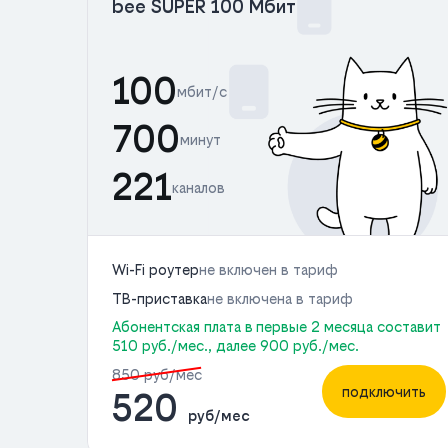
bee SUPER 100 Мбит
100
мбит/с
700
минут
221
каналов
Wi-Fi роутер
не включен в тариф
ТВ-приставка
не включена в тариф
Абонентская плата в первые 2 месяца составит
510 руб./мес., далее 900 руб./мес.
850 руб/мес
подключить
520
руб/мес