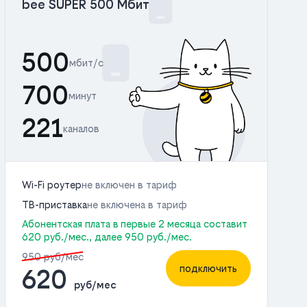
bee SUPER 500 Мбит
500
мбит/с
700
минут
221
каналов
Wi-Fi роутер
не включен в тариф
ТВ-приставка
не включена в тариф
Абонентская плата в первые 2 месяца составит
620 руб./мес., далее 950 руб./мес.
950 руб/мес
подключить
620
руб/мес