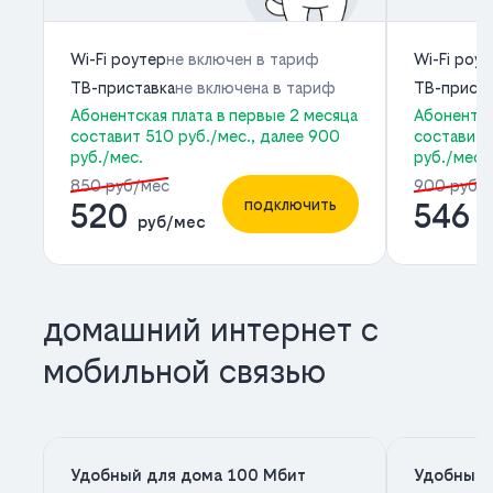
Wi-Fi роутер
не включен в тариф
Wi-Fi роу
ТВ-приставка
не включена в тариф
ТВ-приста
Абонентская плата в первые 2 месяца
Абонентск
составит 510 руб./мес., далее 900
составит 
руб./мес.
руб./мес.
850 руб/мес
900 руб/
подключить
520
546
руб/мес
р
домашний интернет с
мобильной связью
Удобный для дома 100 Мбит
Удобный 