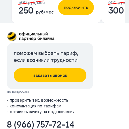
500 руб/мес
600 руб/
подключить
250
300
руб/мес
р
поможем выбрать тариф,
если возникли трудности
заказать звонок
по вопросам:
- проверить тех. возможность
- консультация по тарифам
- оставить заявку на подключения
8 (966) 757-72-14