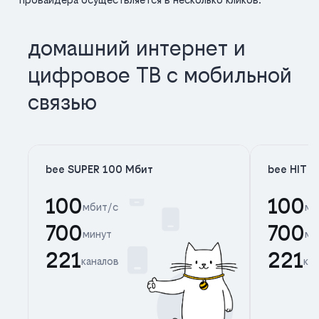
домашний интернет и
цифровое ТВ с мобильной
связью
bee SUPER 100 Мбит
bee HIT 
100
100
мбит/с
мб
700
700
минут
ми
221
221
каналов
ка