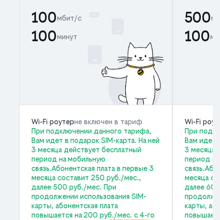
100
500
мбит/с
мб
100
100
минут
ми
Wi-Fi роутер
не включен в тариф
Wi-Fi роу
При подключении данного тарифа,
При подкл
Вам идет в подарок SIM-карта. На ней
Вам идет 
3 месяца действует бесплатный
3 месяца 
период на мобильную
период на
связь.Абонентская плата в первые 3
связь.Або
месяца составит 250 руб./мес.,
месяца со
далее 500 руб./мес. При
далее 600
продолжении использования SIM-
продолжен
карты, абонентская плата
карты, аб
повышается на 200 руб./мес. с 4-го
повышаетс