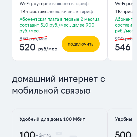
Wi-Fi роутер
не включен в тариф
Wi-Fi роу
ТВ-приставка
не включена в тариф
ТВ-приста
Абонентская плата в первые 2 месяца
Абонентск
составит 510 руб./мес., далее 900
составит 
руб./мес.
руб./мес.
850 руб/мес
900 руб/
подключить
520
546
руб/мес
р
домашний интернет с
мобильной связью
Удобный для дома 100 Мбит
Удобный 
100
500
мбит/с
мб