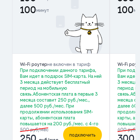
100
100
минут
ми
Wi-Fi роутер
не включен в тариф
Wi-Fi роу
При подключении данного тарифа,
При подкл
Вам идет в подарок SIM-карта. На ней
Вам идет 
3 месяца действует бесплатный
3 месяца 
период на мобильную
период на
связь.Абонентская плата в первые 3
связь.Або
месяца составит 250 руб./мес.,
месяца со
далее 500 руб./мес. При
далее 600
продолжении использования SIM-
продолжен
карты, абонентская плата
карты, аб
повышается на 200 руб./мес. с 4-го
повышаетс
500 руб/мес
600 руб/
подключить
250
300
руб/мес
р