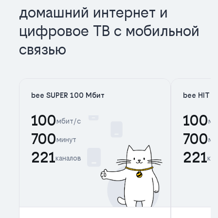
домашний интернет и
цифровое ТВ с мобильной
связью
bee SUPER 100 Мбит
bee HIT 
100
100
мбит/с
мб
700
700
минут
ми
221
221
каналов
ка