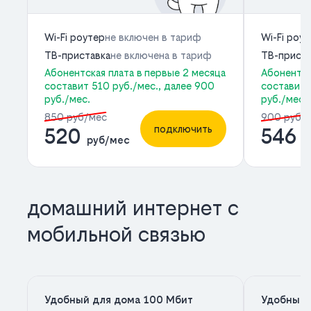
Wi-Fi роутер
не включен в тариф
Wi-Fi роу
ТВ-приставка
не включена в тариф
ТВ-приста
Абонентская плата в первые 2 месяца
Абонентск
составит 510 руб./мес., далее 900
составит 
руб./мес.
руб./мес.
850 руб/мес
900 руб/
подключить
520
546
руб/мес
р
домашний интернет с
мобильной связью
Удобный для дома 100 Мбит
Удобный 