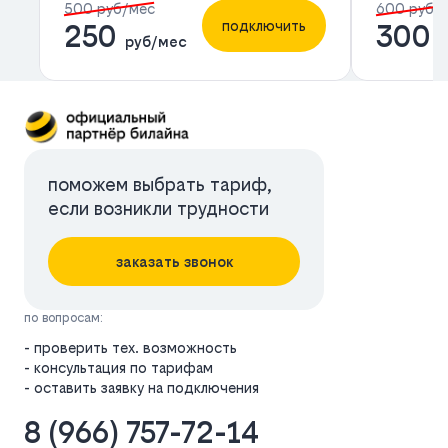
500 руб/мес
600 руб/
подключить
250
300
руб/мес
р
поможем выбрать тариф,
если возникли трудности
заказать звонок
по вопросам:
- проверить тех. возможность
- консультация по тарифам
- оставить заявку на подключения
8 (966) 757-72-14