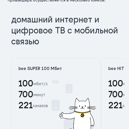
домашний интернет и
цифровое ТВ с мобильной
связью
bee SUPER 100 Мбит
bee HIT 
100
100
мбит/с
мб
700
700
минут
ми
221
221
каналов
ка