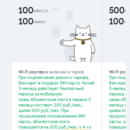
100
500
мбит/с
мб
100
100
минут
ми
Wi-Fi роутер
не включен в тариф
Wi-Fi роу
При подключении данного тарифа,
При подкл
Вам идет в подарок SIM-карта. На ней
Вам идет 
3 месяца действует бесплатный
3 месяца 
период на мобильную
период на
связь.Абонентская плата в первые 3
связь.Або
месяца составит 250 руб./мес.,
месяца со
далее 500 руб./мес. При
далее 600
продолжении использования SIM-
продолжен
карты, абонентская плата
карты, аб
повышается на 200 руб./мес. с 4-го
повышаетс