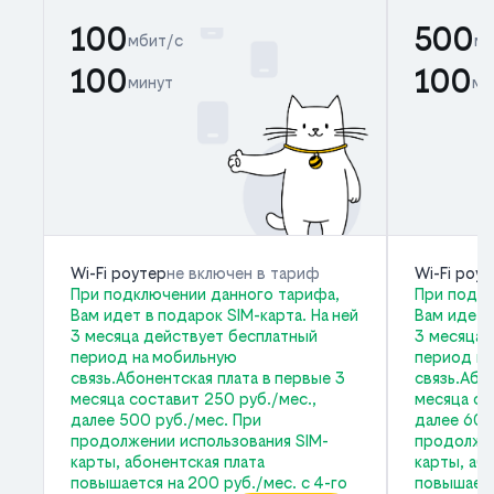
100
500
мбит/с
мб
100
100
минут
ми
Wi-Fi роутер
не включен в тариф
Wi-Fi роу
При подключении данного тарифа,
При подкл
Вам идет в подарок SIM-карта. На ней
Вам идет 
3 месяца действует бесплатный
3 месяца 
период на мобильную
период на
связь.Абонентская плата в первые 3
связь.Або
месяца составит 250 руб./мес.,
месяца со
далее 500 руб./мес. При
далее 600
продолжении использования SIM-
продолжен
карты, абонентская плата
карты, аб
повышается на 200 руб./мес. с 4-го
повышаетс