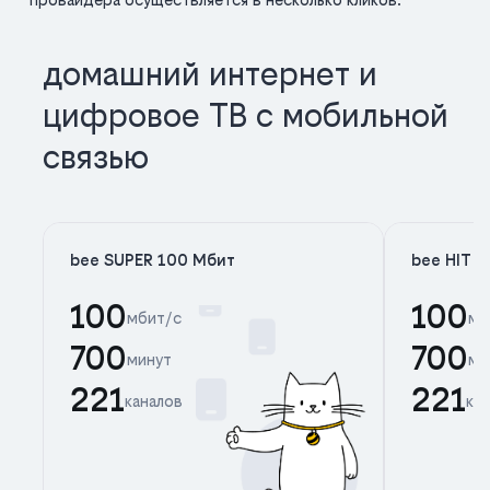
домашний интернет и
цифровое ТВ с мобильной
связью
bee SUPER 100 Мбит
bee HIT 
100
100
мбит/с
мб
700
700
минут
ми
221
221
каналов
ка