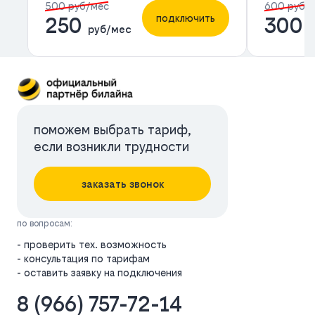
500 руб/мес
600 руб/
подключить
250
300
руб/мес
р
поможем выбрать тариф,
если возникли трудности
заказать звонок
по вопросам:
- проверить тех. возможность
- консультация по тарифам
- оставить заявку на подключения
8 (966) 757-72-14