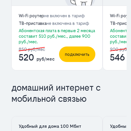
Wi-Fi роутер
не включен в тариф
Wi-Fi роу
ТВ-приставка
не включена в тариф
ТВ-приста
Абонентская плата в первые 2 месяца
Абонентск
составит 510 руб./мес., далее 900
составит 
руб./мес.
руб./мес.
850 руб/мес
900 руб/
подключить
520
546
руб/мес
р
домашний интернет с
мобильной связью
Удобный для дома 100 Мбит
Удобный 