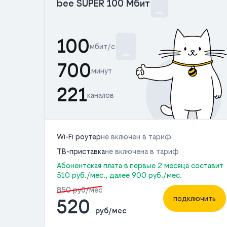
bee SUPER 100 Мбит
100
мбит/с
700
минут
221
каналов
Wi-Fi роутер
не включен в тариф
ТВ-приставка
не включена в тариф
Абонентская плата в первые 2 месяца составит
510 руб./мес., далее 900 руб./мес.
850 руб/мес
подключить
520
руб/мес