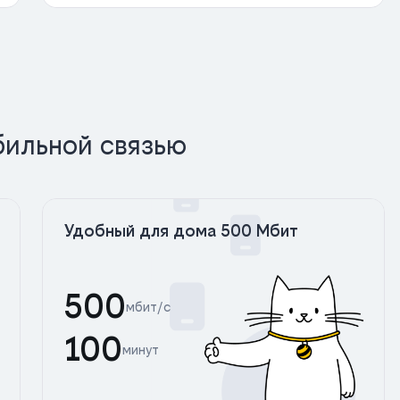
бильной связью
Удобный для дома 500 Мбит
500
мбит/с
100
минут