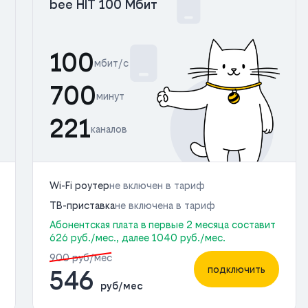
bee HIT 100 Мбит
100
мбит/с
700
минут
221
каналов
Wi-Fi роутер
не включен в тариф
ТВ-приставка
не включена в тариф
Абонентская плата в первые 2 месяца составит
626 руб./мес., далее 1040 руб./мес.
900 руб/мес
подключить
546
руб/мес