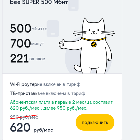
bee SUPER 500 Мбит
500
мбит/с
700
минут
221
каналов
Wi-Fi роутер
не включен в тариф
ТВ-приставка
не включена в тариф
Абонентская плата в первые 2 месяца составит
620 руб./мес., далее 950 руб./мес.
950 руб/мес
подключить
620
руб/мес