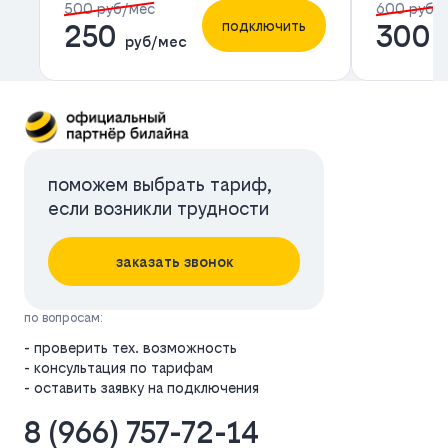
500 руб/мес
600 руб/
подключить
250
300
руб/мес
р
поможем выбрать тариф,
если возникли трудности
заказать звонок
по вопросам:
- проверить тех. возможность
- консультация по тарифам
- оставить заявку на подключения
8 (966) 757-72-14