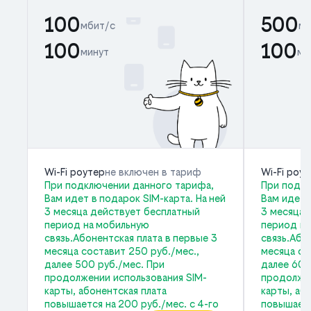
100
500
мбит/с
мб
100
100
минут
ми
Wi-Fi роутер
не включен в тариф
Wi-Fi роу
При подключении данного тарифа,
При подкл
Вам идет в подарок SIM-карта. На ней
Вам идет 
3 месяца действует бесплатный
3 месяца 
период на мобильную
период на
связь.Абонентская плата в первые 3
связь.Або
месяца составит 250 руб./мес.,
месяца со
далее 500 руб./мес. При
далее 600
продолжении использования SIM-
продолжен
карты, абонентская плата
карты, аб
повышается на 200 руб./мес. с 4-го
повышаетс