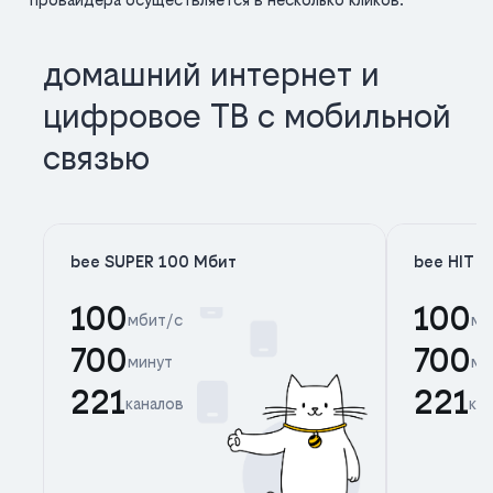
домашний интернет и
цифровое ТВ с мобильной
связью
bee SUPER 100 Мбит
bee HIT 
100
100
мбит/с
мб
700
700
минут
ми
221
221
каналов
ка