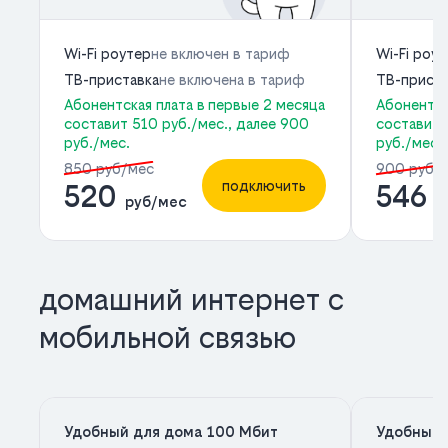
Wi-Fi роутер
не включен в тариф
Wi-Fi роу
ТВ-приставка
не включена в тариф
ТВ-приста
Абонентская плата в первые 2 месяца
Абонентск
составит 510 руб./мес., далее 900
составит 
руб./мес.
руб./мес.
850 руб/мес
900 руб/
подключить
520
546
руб/мес
р
домашний интернет с
мобильной связью
Удобный для дома 100 Мбит
Удобный 