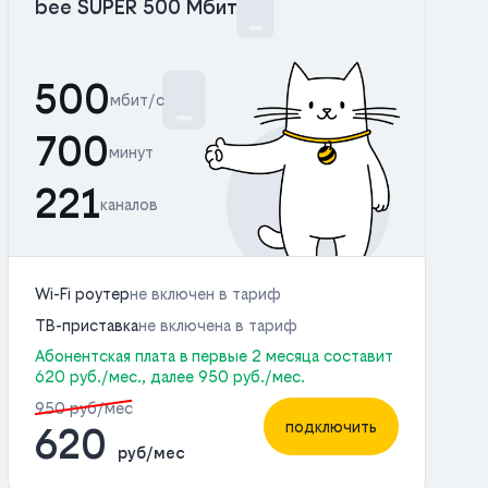
bee SUPER 500 Мбит
500
мбит/с
700
минут
221
каналов
Wi-Fi роутер
не включен в тариф
ТВ-приставка
не включена в тариф
Абонентская плата в первые 2 месяца составит
620 руб./мес., далее 950 руб./мес.
950 руб/мес
подключить
620
руб/мес