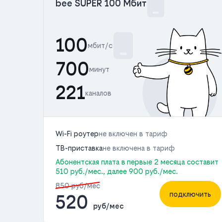
bee SUPER 100 Мбит
100
мбит/с
700
минут
221
каналов
Wi-Fi роутер
не включен в тариф
ТВ-приставка
не включена в тариф
Абонентская плата в первые 2 месяца составит
510 руб./мес., далее 900 руб./мес.
850 руб/мес
подключить
520
руб/мес