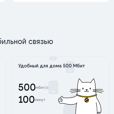
бильной связью
Удобный для дома 500 Мбит
500
мбит/с
100
минут