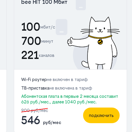
bee HIT 100 Мбит
100
мбит/с
700
минут
221
каналов
Wi-Fi роутер
не включен в тариф
ТВ-приставка
не включена в тариф
Абонентская плата в первые 2 месяца составит
626 руб./мес., далее 1040 руб./мес.
900 руб/мес
подключить
546
руб/мес