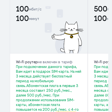
100
500
мбит/с
мб
100
100
минут
ми
Wi-Fi роутер
не включен в тариф
Wi-Fi роу
При подключении данного тарифа,
При подкл
Вам идет в подарок SIM-карта. На ней
Вам идет 
3 месяца действует бесплатный
3 месяца 
период на мобильную
период на
связь.Абонентская плата в первые 3
связь.Або
месяца составит 250 руб./мес.,
месяца со
далее 500 руб./мес. При
далее 600
продолжении использования SIM-
продолжен
карты, абонентская плата
карты, аб
повышается на 200 руб./мес. с 4-го
повышаетс