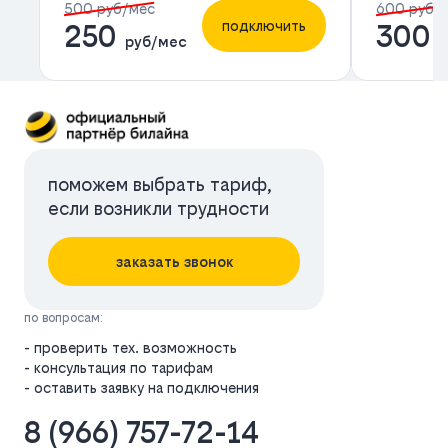
500 руб/мес
600 руб/
подключить
250
300
руб/мес
р
поможем выбрать тариф,
если возникли трудности
заказать звонок
по вопросам:
- проверить тех. возможность
- консультация по тарифам
- оставить заявку на подключения
8 (966) 757-72-14