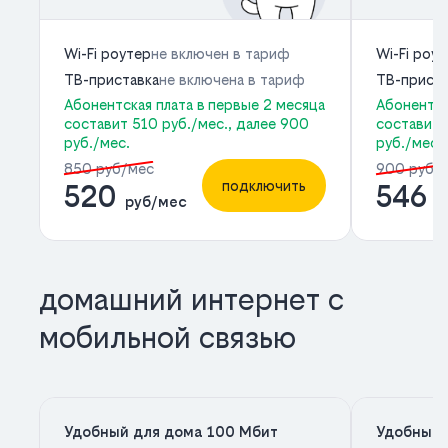
Wi-Fi роутер
не включен в тариф
Wi-Fi роу
ТВ-приставка
не включена в тариф
ТВ-приста
Абонентская плата в первые 2 месяца
Абонентск
составит 510 руб./мес., далее 900
составит 
руб./мес.
руб./мес.
850 руб/мес
900 руб/
подключить
520
546
руб/мес
р
домашний интернет с
мобильной связью
Удобный для дома 100 Мбит
Удобный 