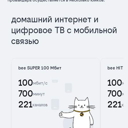
домашний интернет и
цифровое ТВ с мобильной
связью
bee SUPER 100 Мбит
bee HIT 
100
100
мбит/с
мб
700
700
минут
ми
221
221
каналов
ка