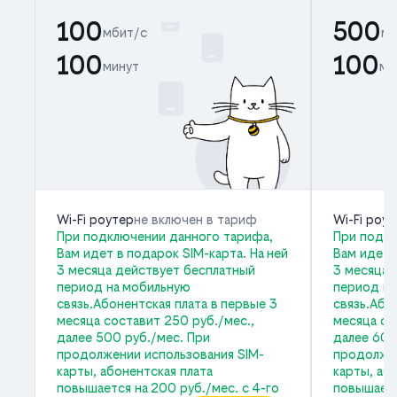
100
500
мбит/с
мб
100
100
минут
ми
Wi-Fi роутер
не включен в тариф
Wi-Fi роу
При подключении данного тарифа,
При подкл
Вам идет в подарок SIM-карта. На ней
Вам идет 
3 месяца действует бесплатный
3 месяца 
период на мобильную
период на
связь.Абонентская плата в первые 3
связь.Або
месяца составит 250 руб./мес.,
месяца со
далее 500 руб./мес. При
далее 600
продолжении использования SIM-
продолжен
карты, абонентская плата
карты, аб
повышается на 200 руб./мес. с 4-го
повышаетс