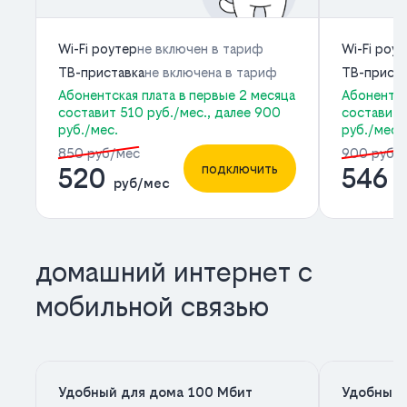
Wi-Fi роутер
не включен в тариф
Wi-Fi роу
ТВ-приставка
не включена в тариф
ТВ-приста
Абонентская плата в первые 2 месяца
Абонентск
составит 510 руб./мес., далее 900
составит 
руб./мес.
руб./мес.
850 руб/мес
900 руб/
подключить
520
546
руб/мес
р
домашний интернет с
мобильной связью
Удобный для дома 100 Мбит
Удобный 