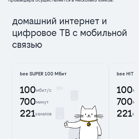
домашний интернет и
цифровое ТВ с мобильной
связью
bee SUPER 100 Мбит
bee HIT 
100
100
мбит/с
мб
700
700
минут
ми
221
221
каналов
ка