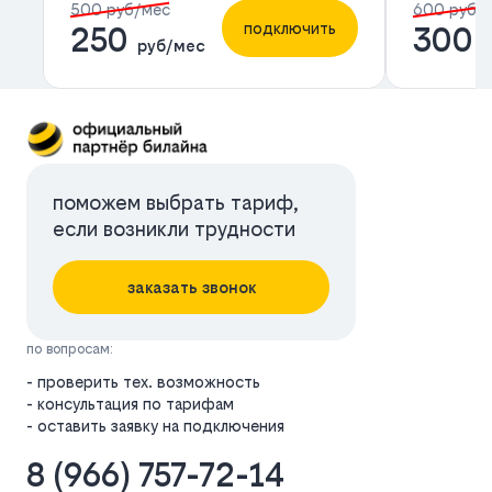
500 руб/мес
600 руб/
подключить
250
300
руб/мес
р
поможем выбрать тариф,
если возникли трудности
заказать звонок
по вопросам:
- проверить тех. возможность
- консультация по тарифам
- оставить заявку на подключения
8 (966) 757-72-14