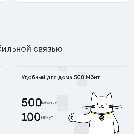
бильной связью
Удобный для дома 500 Мбит
500
мбит/с
100
минут