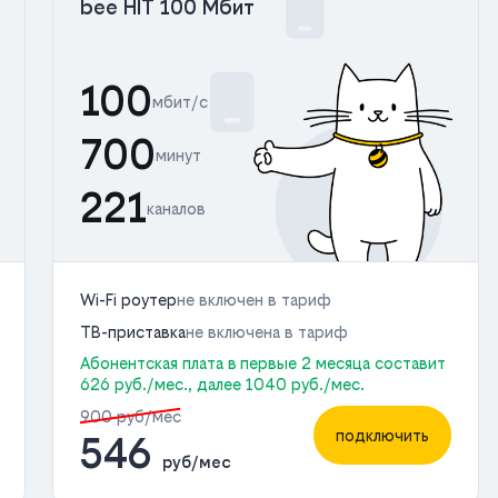
bee HIT 100 Мбит
100
мбит/с
700
минут
221
каналов
Wi-Fi роутер
не включен в тариф
ТВ-приставка
не включена в тариф
Абонентская плата в первые 2 месяца составит
626 руб./мес., далее 1040 руб./мес.
900 руб/мес
подключить
546
руб/мес