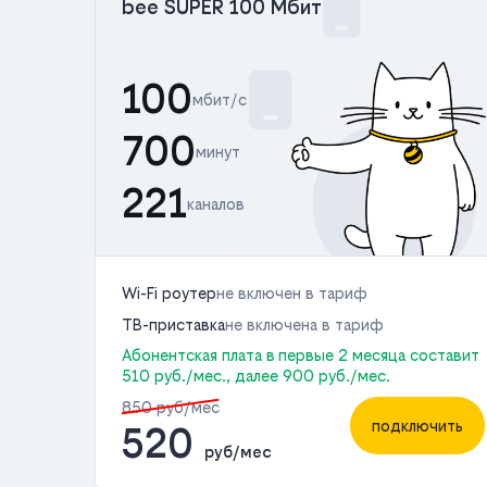
bee SUPER 100 Мбит
100
мбит/с
700
минут
221
каналов
Wi-Fi роутер
не включен в тариф
ТВ-приставка
не включена в тариф
Абонентская плата в первые 2 месяца составит
510 руб./мес., далее 900 руб./мес.
850 руб/мес
подключить
520
руб/мес