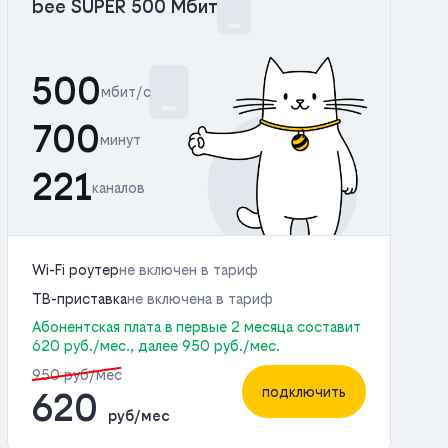
bee SUPER 500 Мбит
500
мбит/с
700
минут
221
каналов
Wi-Fi роутер
не включен в тариф
ТВ-приставка
не включена в тариф
Абонентская плата в первые 2 месяца составит
620 руб./мес., далее 950 руб./мес.
950 руб/мес
подключить
620
руб/мес