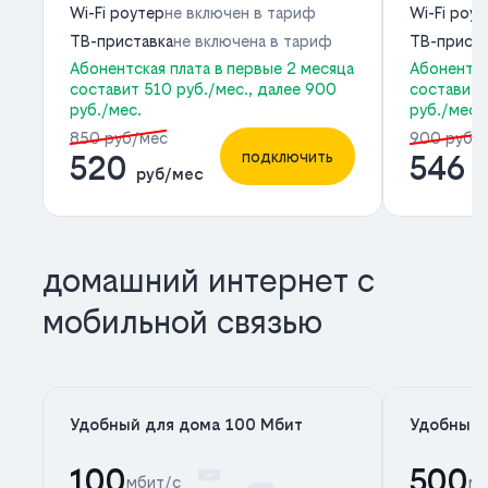
Wi-Fi роутер
не включен в тариф
Wi-Fi роу
ТВ-приставка
не включена в тариф
ТВ-приста
Абонентская плата в первые 2 месяца
Абонентск
составит 510 руб./мес., далее 900
составит 
руб./мес.
руб./мес.
850 руб/мес
900 руб/
подключить
520
546
руб/мес
р
домашний интернет с
мобильной связью
Удобный для дома 100 Мбит
Удобный 
100
500
мбит/с
мб