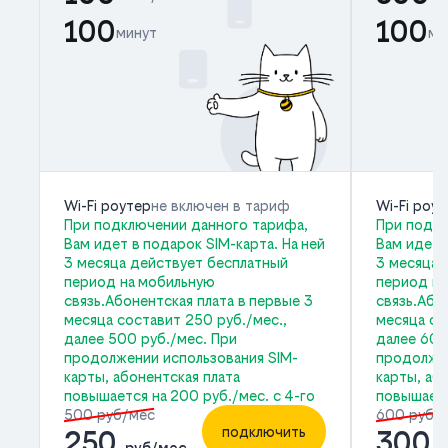
100
100
минут
ми
Wi-Fi роутер
не включен в тариф
Wi-Fi роу
При подключении данного тарифа,
При подкл
Вам идет в подарок SIM-карта. На ней
Вам идет 
3 месяца действует бесплатный
3 месяца 
период на мобильную
период на
связь.Абонентская плата в первые 3
связь.Або
месяца составит 250 руб./мес.,
месяца со
далее 500 руб./мес. При
далее 600
продолжении использования SIM-
продолжен
карты, абонентская плата
карты, аб
повышается на 200 руб./мес. с 4-го
повышаетс
500 руб/мес
600 руб/
подключить
250
300
руб/мес
р