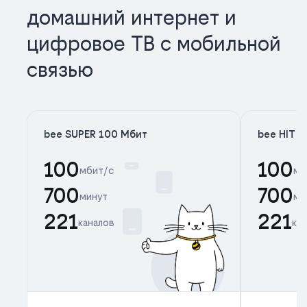
домашний интернет и
цифровое ТВ с мобильной
связью
bee SUPER 100 Мбит
bee HIT 
100
100
мбит/с
мб
700
700
минут
ми
221
221
каналов
ка