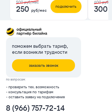
500 руб/мес
600 руб/
подключить
250
300
руб/мес
р
поможем выбрать тариф,
если возникли трудности
заказать звонок
по вопросам:
- проверить тех. возможность
- консультация по тарифам
- оставить заявку на подключения
8 (966) 757-72-14