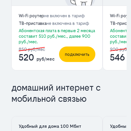
Wi-Fi роутер
не включен в тариф
Wi-Fi роу
ТВ-приставка
не включена в тариф
ТВ-приста
Абонентская плата в первые 2 месяца
Абонентск
составит 510 руб./мес., далее 900
составит 
руб./мес.
руб./мес.
850 руб/мес
900 руб/
подключить
520
546
руб/мес
р
домашний интернет с
мобильной связью
Удобный для дома 100 Мбит
Удобный 