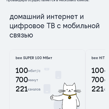
домашний интернет и
цифровое ТВ с мобильной
связью
bee SUPER 100 Мбит
bee HIT 
100
100
мбит/с
мб
700
700
минут
ми
221
221
каналов
ка