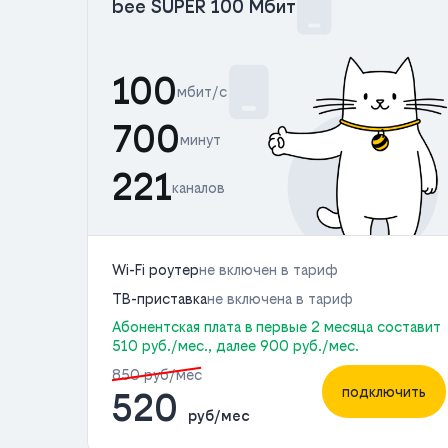
bee SUPER 100 Мбит
100
мбит/с
700
минут
221
каналов
Wi-Fi роутер
не включен в тариф
ТВ-приставка
не включена в тариф
Абонентская плата в первые 2 месяца составит
510 руб./мес., далее 900 руб./мес.
850 руб/мес
подключить
520
руб/мес