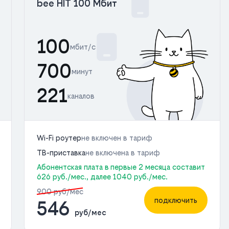
bee HIT 100 Мбит
100
мбит/с
700
минут
221
каналов
Wi-Fi роутер
не включен в тариф
ТВ-приставка
не включена в тариф
Абонентская плата в первые 2 месяца составит
626 руб./мес., далее 1040 руб./мес.
900 руб/мес
подключить
546
руб/мес