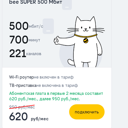
bee SUPER 500 Мбит
500
мбит/с
700
минут
221
каналов
Wi-Fi роутер
не включен в тариф
ТВ-приставка
не включена в тариф
Абонентская плата в первые 2 месяца составит
620 руб./мес., далее 950 руб./мес.
950 руб/мес
подключить
620
руб/мес