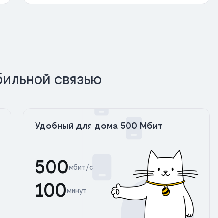
бильной связью
Удобный для дома 500 Мбит
500
мбит/с
100
минут