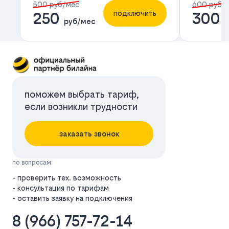
500 руб/мес
600 руб/
подключить
250
300
руб/мес
р
поможем выбрать тариф,
если возникли трудности
заказать звонок
по вопросам:
- проверить тех. возможность
- консультация по тарифам
- оставить заявку на подключения
8 (966) 757-72-14