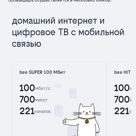
домашний интернет и
цифровое ТВ с мобильной
связью
bee SUPER 100 Мбит
bee HIT 
100
100
мбит/с
мб
700
700
минут
ми
221
221
каналов
ка