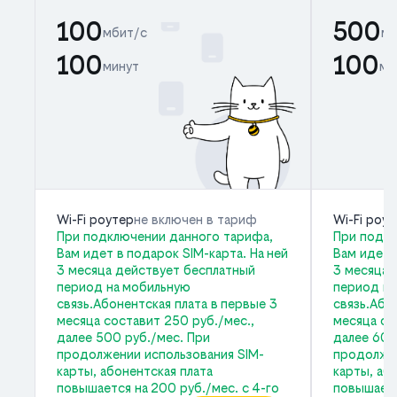
100
500
мбит/с
мб
100
100
минут
ми
Wi-Fi роутер
не включен в тариф
Wi-Fi роу
При подключении данного тарифа,
При подкл
Вам идет в подарок SIM-карта. На ней
Вам идет 
3 месяца действует бесплатный
3 месяца 
период на мобильную
период на
связь.Абонентская плата в первые 3
связь.Або
месяца составит 250 руб./мес.,
месяца со
далее 500 руб./мес. При
далее 600
продолжении использования SIM-
продолжен
карты, абонентская плата
карты, аб
повышается на 200 руб./мес. с 4-го
повышаетс