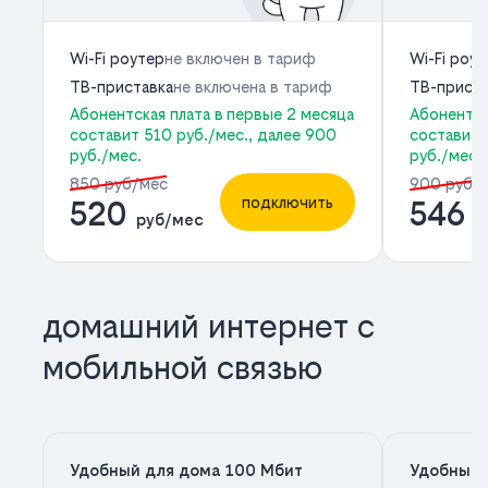
Wi-Fi роутер
не включен в тариф
Wi-Fi роу
ТВ-приставка
не включена в тариф
ТВ-приста
Абонентская плата в первые 2 месяца
Абонентск
составит 510 руб./мес., далее 900
составит 
руб./мес.
руб./мес.
850 руб/мес
900 руб/
подключить
520
546
руб/мес
р
домашний интернет с
мобильной связью
Удобный для дома 100 Мбит
Удобный 