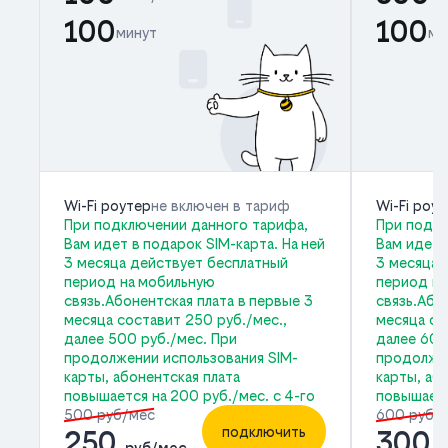
100
100
минут
ми
Wi-Fi роутер
не включен в тариф
Wi-Fi роу
При подключении данного тарифа,
При подкл
Вам идет в подарок SIM-карта. На ней
Вам идет 
3 месяца действует бесплатный
3 месяца 
период на мобильную
период на
связь.Абонентская плата в первые 3
связь.Або
месяца составит 250 руб./мес.,
месяца со
далее 500 руб./мес. При
далее 600
продолжении использования SIM-
продолжен
карты, абонентская плата
карты, аб
повышается на 200 руб./мес. с 4-го
повышаетс
500 руб/мес
600 руб/
подключить
250
300
руб/мес
р