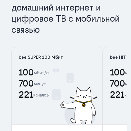
домашний интернет и
цифровое ТВ с мобильной
связью
bee SUPER 100 Мбит
bee HIT 
100
100
мбит/с
мб
700
700
минут
ми
221
221
каналов
ка