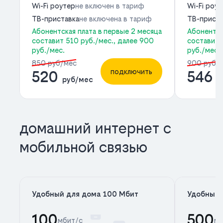
Wi-Fi роутер
не включен в тариф
Wi-Fi роу
ТВ-приставка
не включена в тариф
ТВ-приста
Абонентская плата в первые 2 месяца
Абонентск
составит 510 руб./мес., далее 900
составит 
руб./мес.
руб./мес.
850 руб/мес
900 руб/
подключить
520
546
руб/мес
р
домашний интернет с
мобильной связью
Удобный для дома 100 Мбит
Удобный 
100
500
мбит/с
мб