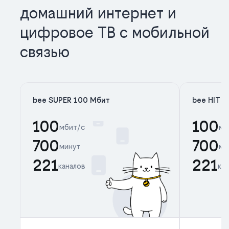
домашний интернет и
цифровое ТВ с мобильной
связью
bee SUPER 100 Мбит
bee HIT 
100
100
мбит/с
мб
700
700
минут
ми
221
221
каналов
ка