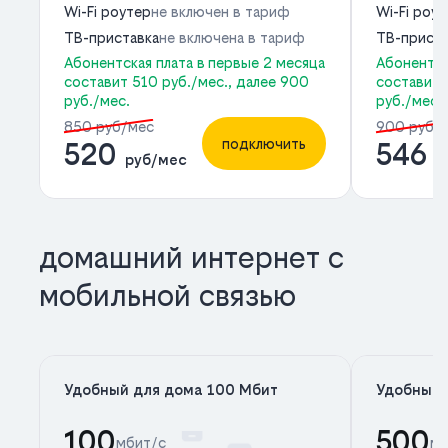
Wi-Fi роутер
не включен в тариф
Wi-Fi роу
ТВ-приставка
не включена в тариф
ТВ-приста
Абонентская плата в первые 2 месяца
Абонентск
составит 510 руб./мес., далее 900
составит 
руб./мес.
руб./мес.
850 руб/мес
900 руб/
подключить
520
546
руб/мес
р
домашний интернет с
мобильной связью
Удобный для дома 100 Мбит
Удобный 
100
500
мбит/с
мб