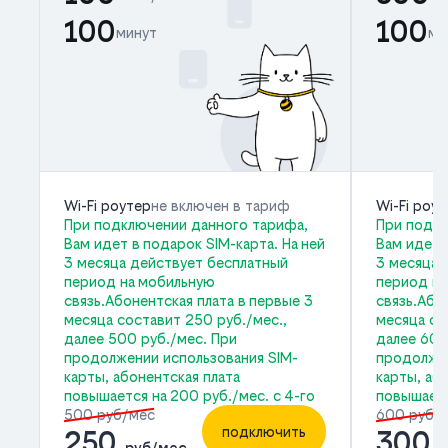
100
100
минут
ми
Wi-Fi роутер
не включен в тариф
Wi-Fi роу
При подключении данного тарифа,
При подкл
Вам идет в подарок SIM-карта. На ней
Вам идет 
3 месяца действует бесплатный
3 месяца 
период на мобильную
период на
связь.Абонентская плата в первые 3
связь.Або
месяца составит 250 руб./мес.,
месяца со
далее 500 руб./мес. При
далее 600
продолжении использования SIM-
продолжен
карты, абонентская плата
карты, аб
повышается на 200 руб./мес. с 4-го
повышаетс
500 руб/мес
600 руб/
подключить
250
300
руб/мес
р