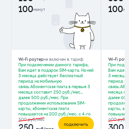
100
100
минут
ми
Wi-Fi роутер
не включен в тариф
Wi-Fi роу
При подключении данного тарифа,
При подкл
Вам идет в подарок SIM-карта. На ней
Вам идет 
3 месяца действует бесплатный
3 месяца 
период на мобильную
период на
связь.Абонентская плата в первые 3
связь.Або
месяца составит 250 руб./мес.,
месяца со
далее 500 руб./мес. При
далее 600
продолжении использования SIM-
продолжен
карты, абонентская плата
карты, аб
повышается на 200 руб./мес. с 4-го
повышаетс
500 руб/мес
600 руб/
подключить
250
300
руб/мес
р