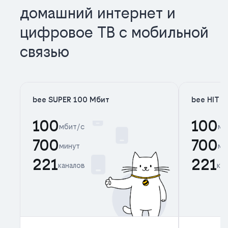
домашний интернет и
цифровое ТВ с мобильной
связью
bee SUPER 100 Мбит
bee HIT 
100
100
мбит/с
мб
700
700
минут
ми
221
221
каналов
ка