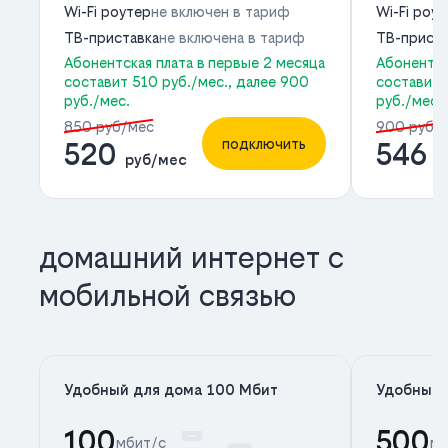
Wi-Fi роутер
не включен в тариф
Wi-Fi роу
ТВ-приставка
не включена в тариф
ТВ-приста
Абонентская плата в первые 2 месяца
Абонентск
составит 510 руб./мес., далее 900
составит 
руб./мес.
руб./мес.
850 руб/мес
900 руб/
подключить
520
546
руб/мес
р
домашний интернет с
мобильной связью
Удобный для дома 100 Мбит
Удобный 
100
500
мбит/с
мб