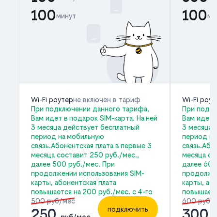
100
100
минут
ми
Wi-Fi роутер
не включен в тариф
Wi-Fi роу
При подключении данного тарифа,
При подкл
Вам идет в подарок SIM-карта. На ней
Вам идет 
3 месяца действует бесплатный
3 месяца 
период на мобильную
период на
связь.Абонентская плата в первые 3
связь.Або
месяца составит 250 руб./мес.,
месяца со
далее 500 руб./мес. При
далее 600
продолжении использования SIM-
продолжен
карты, абонентская плата
карты, аб
повышается на 200 руб./мес. с 4-го
повышаетс
500 руб/мес
600 руб/
подключить
250
300
руб/мес
р