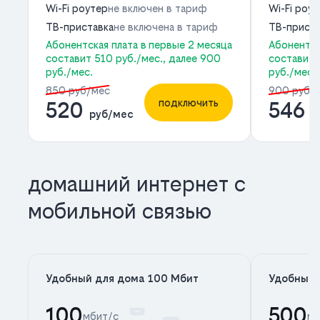
Wi-Fi роутер
не включен в тариф
Wi-Fi роу
ТВ-приставка
не включена в тариф
ТВ-приста
Абонентская плата в первые 2 месяца
Абонентск
составит 510 руб./мес., далее 900
составит 
руб./мес.
руб./мес.
850 руб/мес
900 руб/
подключить
520
546
руб/мес
р
домашний интернет с
мобильной связью
Удобный для дома 100 Мбит
Удобный 
100
500
мбит/с
мб