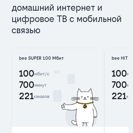
домашний интернет и
цифровое ТВ с мобильной
связью
bee SUPER 100 Мбит
bee HIT 
100
100
мбит/с
мб
700
700
минут
ми
221
221
каналов
ка