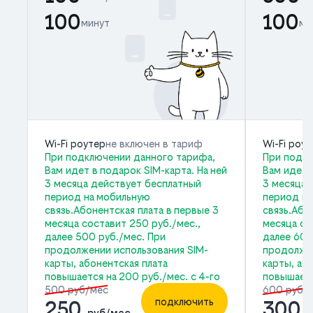
100
100
минут
ми
Wi-Fi роутер
не включен в тариф
Wi-Fi роу
При подключении данного тарифа,
При подкл
Вам идет в подарок SIM-карта. На ней
Вам идет 
3 месяца действует бесплатный
3 месяца 
период на мобильную
период на
связь.Абонентская плата в первые 3
связь.Або
месяца составит 250 руб./мес.,
месяца со
далее 500 руб./мес. При
далее 600
продолжении использования SIM-
продолжен
карты, абонентская плата
карты, аб
повышается на 200 руб./мес. с 4-го
повышаетс
500 руб/мес
600 руб/
подключить
250
300
руб/мес
р