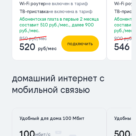
Wi-Fi роутер
не включен в тариф
Wi-Fi роу
ТВ-приставка
не включена в тариф
ТВ-приста
Абонентская плата в первые 2 месяца
Абонентск
составит 510 руб./мес., далее 900
составит 
руб./мес.
руб./мес.
850 руб/мес
900 руб/
подключить
520
546
руб/мес
р
домашний интернет с
мобильной связью
Удобный для дома 100 Мбит
Удобный 
100
500
мбит/с
мб