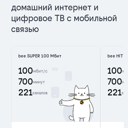
домашний интернет и
цифровое ТВ с мобильной
связью
bee SUPER 100 Мбит
bee HIT 
100
100
мбит/с
мб
700
700
минут
ми
221
221
каналов
ка