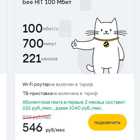
bee HIT 100 Мбит
100
мбит/с
700
минут
221
каналов
Wi-Fi роутер
не включен в тариф
ТВ-приставка
не включена в тариф
Абонентская плата в первые 2 месяца составит
626 руб./мес., далее 1040 руб./мес.
900 руб/мес
подключить
546
руб/мес