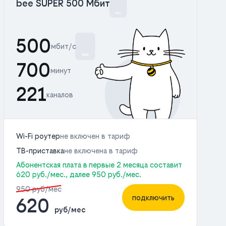
bee SUPER 500 Мбит
500
мбит/с
700
минут
221
каналов
Wi-Fi роутер
не включен в тариф
ТВ-приставка
не включена в тариф
Абонентская плата в первые 2 месяца составит
620 руб./мес., далее 950 руб./мес.
950 руб/мес
подключить
620
руб/мес