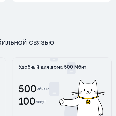
бильной связью
Удобный для дома 500 Мбит
500
мбит/с
100
минут