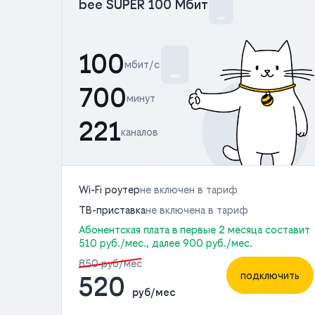
bee SUPER 100 Мбит
100
мбит/с
700
минут
221
каналов
Wi-Fi роутер
не включен в тариф
ТВ-приставка
не включена в тариф
Абонентская плата в первые 2 месяца составит
510 руб./мес., далее 900 руб./мес.
850 руб/мес
подключить
520
руб/мес