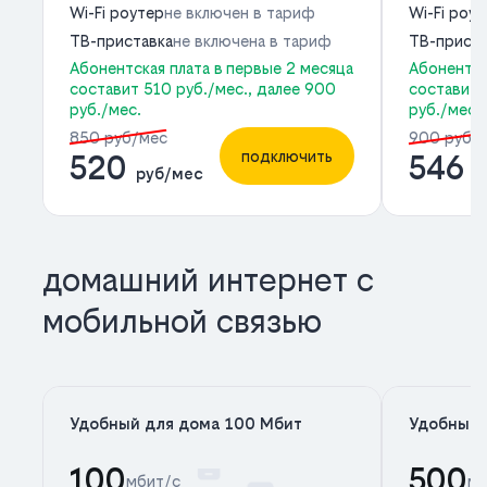
Wi-Fi роутер
не включен в тариф
Wi-Fi роу
ТВ-приставка
не включена в тариф
ТВ-приста
Абонентская плата в первые 2 месяца
Абонентск
составит 510 руб./мес., далее 900
составит 
руб./мес.
руб./мес.
850 руб/мес
900 руб/
подключить
520
546
руб/мес
р
домашний интернет с
мобильной связью
Удобный для дома 100 Мбит
Удобный 
100
500
мбит/с
мб