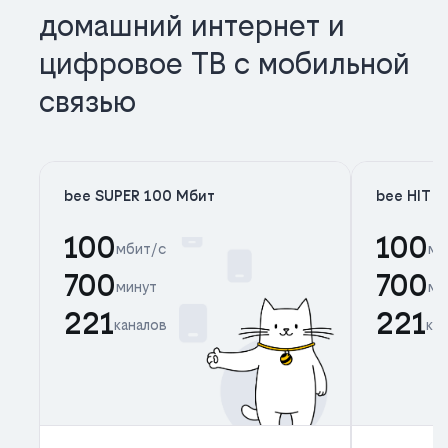
домашний интернет и
цифровое ТВ с мобильной
связью
bee SUPER 100 Мбит
bee HIT 
100
100
мбит/с
мб
700
700
минут
ми
221
221
каналов
ка