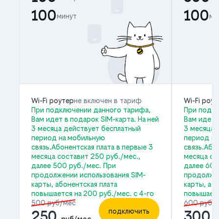
100
100
минут
ми
Wi-Fi роутер
не включен в тариф
Wi-Fi роу
При подключении данного тарифа,
При подкл
Вам идет в подарок SIM-карта. На ней
Вам идет 
3 месяца действует бесплатный
3 месяца 
период на мобильную
период на
связь.Абонентская плата в первые 3
связь.Або
месяца составит 250 руб./мес.,
месяца со
далее 500 руб./мес. При
далее 600
продолжении использования SIM-
продолжен
карты, абонентская плата
карты, аб
повышается на 200 руб./мес. с 4-го
повышаетс
500 руб/мес
600 руб/
подключить
250
300
руб/мес
р