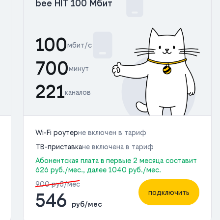
bee HIT 100 Мбит
100
мбит/с
700
минут
221
каналов
Wi-Fi роутер
не включен в тариф
ТВ-приставка
не включена в тариф
Абонентская плата в первые 2 месяца составит
626 руб./мес., далее 1040 руб./мес.
900 руб/мес
подключить
546
руб/мес