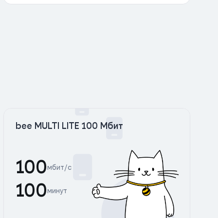
bee MULTI LITE 100 Мбит
100
мбит/с
100
минут