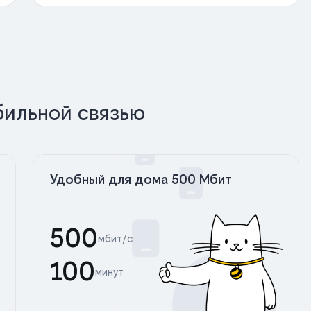
бильной связью
Удобный для дома 500 Мбит
500
мбит/с
100
минут