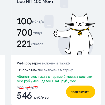
bee HIT 100 Мбит
100
мбит/с
700
минут
221
каналов
Wi-Fi роутер
не включен в тариф
ТВ-приставка
не включена в тариф
Абонентская плата в первые 2 месяца составит
626 руб./мес., далее 1040 руб./мес.
900 руб/мес
подключить
546
руб/мес