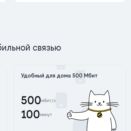
бильной связью
Удобный для дома 500 Мбит
500
мбит/с
100
минут