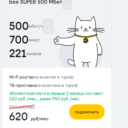
bee SUPER 500 Мбит
500
мбит/с
700
минут
221
каналов
Wi-Fi роутер
не включен в тариф
ТВ-приставка
не включена в тариф
Абонентская плата в первые 2 месяца составит
620 руб./мес., далее 950 руб./мес.
950 руб/мес
подключить
620
руб/мес