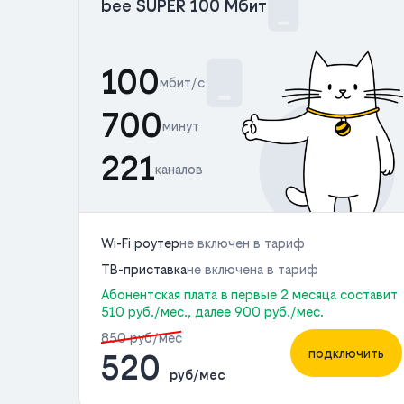
bee SUPER 100 Мбит
100
мбит/с
700
минут
221
каналов
Wi-Fi роутер
не включен в тариф
ТВ-приставка
не включена в тариф
Абонентская плата в первые 2 месяца составит
510 руб./мес., далее 900 руб./мес.
850 руб/мес
подключить
520
руб/мес