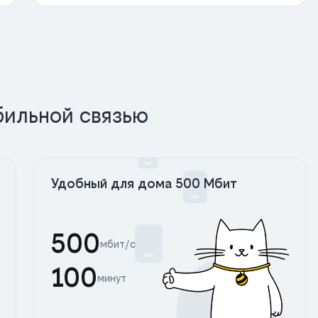
бильной связью
Удобный для дома 500 Мбит
500
мбит/с
100
минут