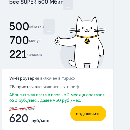
bee SUPER 500 Мбит
500
мбит/с
700
минут
221
каналов
Wi-Fi роутер
не включен в тариф
ТВ-приставка
не включена в тариф
Абонентская плата в первые 2 месяца составит
620 руб./мес., далее 950 руб./мес.
950 руб/мес
подключить
620
руб/мес