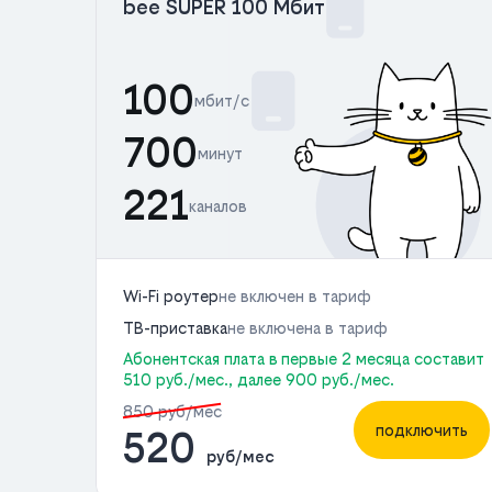
bee SUPER 100 Мбит
100
мбит/с
700
минут
221
каналов
Wi-Fi роутер
не включен в тариф
ТВ-приставка
не включена в тариф
Абонентская плата в первые 2 месяца составит
510 руб./мес., далее 900 руб./мес.
850 руб/мес
подключить
520
руб/мес