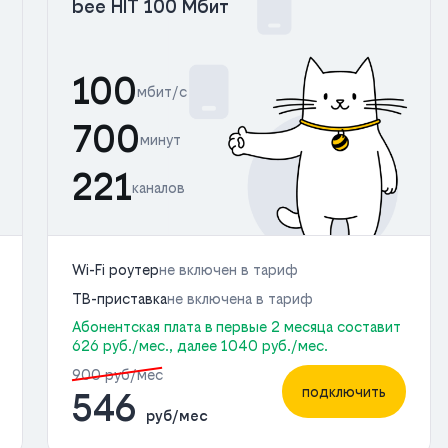
bee HIT 100 Мбит
100
мбит/с
700
минут
221
каналов
Wi-Fi роутер
не включен в тариф
ТВ-приставка
не включена в тариф
Абонентская плата в первые 2 месяца составит
626 руб./мес., далее 1040 руб./мес.
900 руб/мес
подключить
546
руб/мес