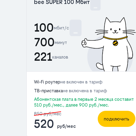
bee SUPER 100 Мбит
100
мбит/с
700
минут
221
каналов
Wi-Fi роутер
не включен в тариф
ТВ-приставка
не включена в тариф
Абонентская плата в первые 2 месяца составит
510 руб./мес., далее 900 руб./мес.
850 руб/мес
подключить
520
руб/мес