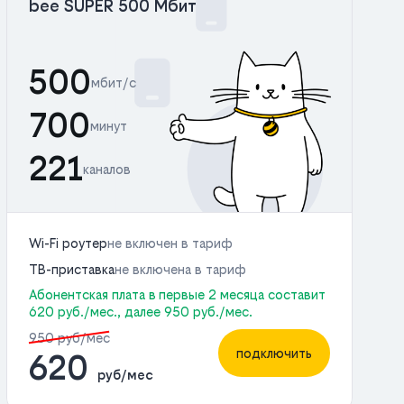
bee SUPER 500 Мбит
500
мбит/с
700
минут
221
каналов
Wi-Fi роутер
не включен в тариф
ТВ-приставка
не включена в тариф
Абонентская плата в первые 2 месяца составит
620 руб./мес., далее 950 руб./мес.
950 руб/мес
подключить
620
руб/мес