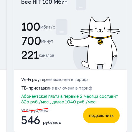
bee HIT 100 Мбит
100
мбит/с
700
минут
221
каналов
Wi-Fi роутер
не включен в тариф
ТВ-приставка
не включена в тариф
Абонентская плата в первые 2 месяца составит
626 руб./мес., далее 1040 руб./мес.
900 руб/мес
подключить
546
руб/мес