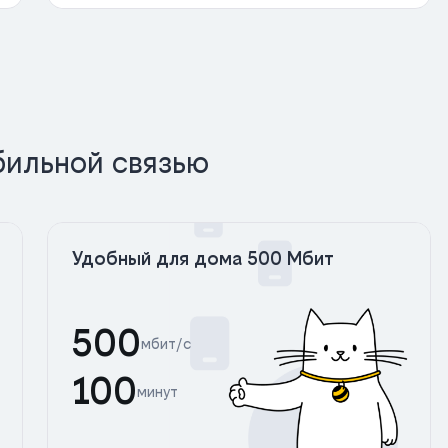
бильной связью
Удобный для дома 500 Мбит
500
мбит/с
100
минут