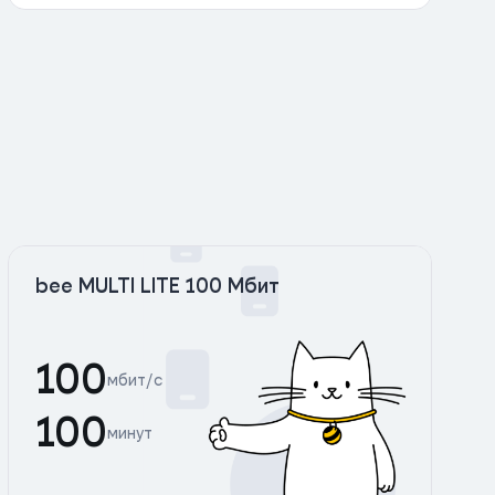
bee MULTI LITE 100 Мбит
100
мбит/с
100
минут