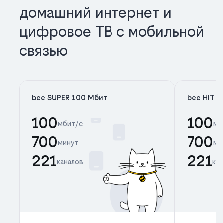
домашний интернет и
цифровое ТВ с мобильной
связью
bee SUPER 100 Мбит
bee HIT 
100
100
мбит/с
мб
700
700
минут
ми
221
221
каналов
ка