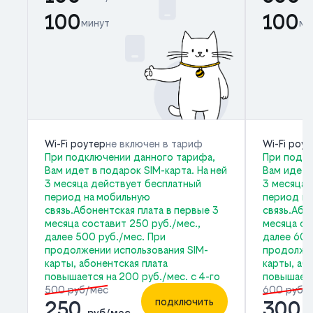
100
100
минут
ми
Wi-Fi роутер
не включен в тариф
Wi-Fi роу
При подключении данного тарифа,
При подкл
Вам идет в подарок SIM-карта. На ней
Вам идет 
3 месяца действует бесплатный
3 месяца 
период на мобильную
период на
связь.Абонентская плата в первые 3
связь.Або
месяца составит 250 руб./мес.,
месяца со
далее 500 руб./мес. При
далее 600
продолжении использования SIM-
продолжен
карты, абонентская плата
карты, аб
повышается на 200 руб./мес. с 4-го
повышаетс
500 руб/мес
600 руб/
подключить
250
300
руб/мес
р