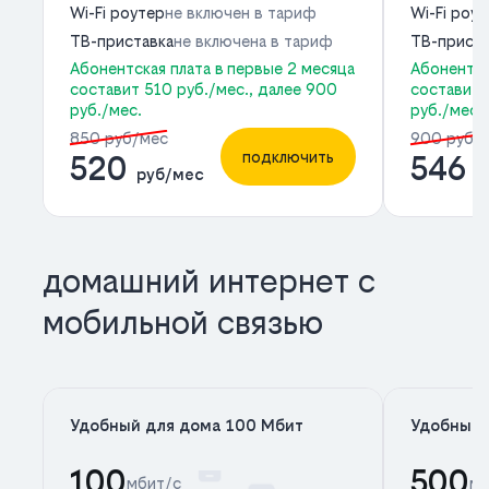
Wi-Fi роутер
не включен в тариф
Wi-Fi роу
ТВ-приставка
не включена в тариф
ТВ-приста
Абонентская плата в первые 2 месяца
Абонентск
составит 510 руб./мес., далее 900
составит 
руб./мес.
руб./мес.
850 руб/мес
900 руб/
подключить
520
546
руб/мес
р
домашний интернет с
мобильной связью
Удобный для дома 100 Мбит
Удобный 
100
500
мбит/с
мб