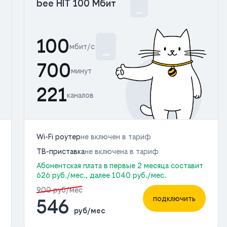
bee HIT 100 Мбит
100
мбит/с
700
минут
221
каналов
Wi-Fi роутер
не включен в тариф
ТВ-приставка
не включена в тариф
Абонентская плата в первые 2 месяца составит
626 руб./мес., далее 1040 руб./мес.
900 руб/мес
подключить
546
руб/мес