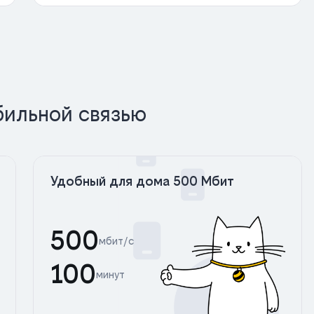
бильной связью
Удобный для дома 500 Мбит
500
мбит/с
100
минут