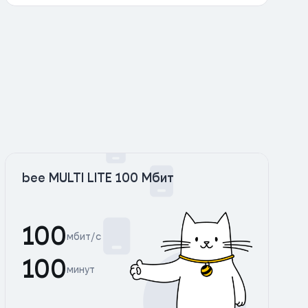
bee MULTI LITE 100 Мбит
100
мбит/с
100
минут