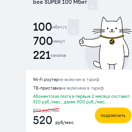
bee SUPER 100 Мбит
100
мбит/с
700
минут
221
каналов
Wi-Fi роутер
не включен в тариф
ТВ-приставка
не включена в тариф
Абонентская плата в первые 2 месяца составит
510 руб./мес., далее 900 руб./мес.
850 руб/мес
подключить
520
руб/мес