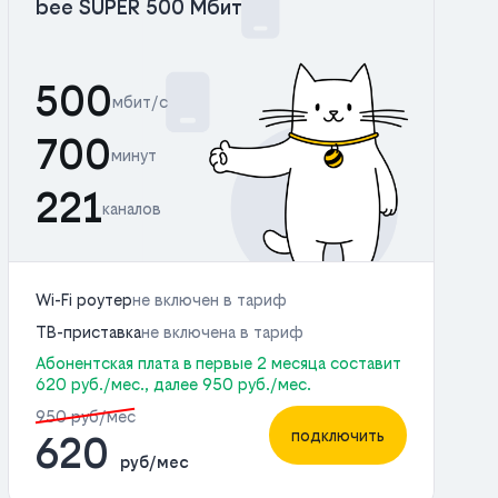
bee SUPER 500 Мбит
500
мбит/с
700
минут
221
каналов
Wi-Fi роутер
не включен в тариф
ТВ-приставка
не включена в тариф
Абонентская плата в первые 2 месяца составит
620 руб./мес., далее 950 руб./мес.
950 руб/мес
подключить
620
руб/мес